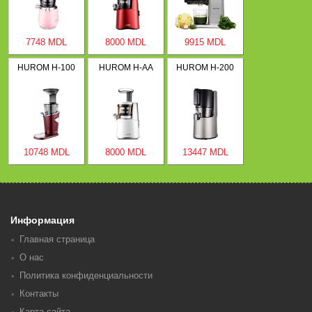
7748 MDL
8000 MDL
9915 MDL
HUROM H-100
HUROM H-AA
HUROM H-200
10748 MDL
8000 MDL
13447 MDL
Информация
Главная страница
О нас
Политика конфиденциальности
Контакты
Карта сайта