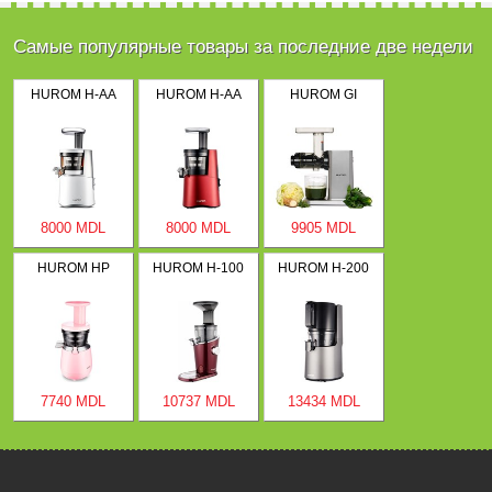
Самые популярные товары за последние две недели
HUROM H-AA
HUROM H-AA
HUROM GI
8000 MDL
8000 MDL
9905 MDL
HUROM HP
HUROM H-100
HUROM H-200
7740 MDL
10737 MDL
13434 MDL