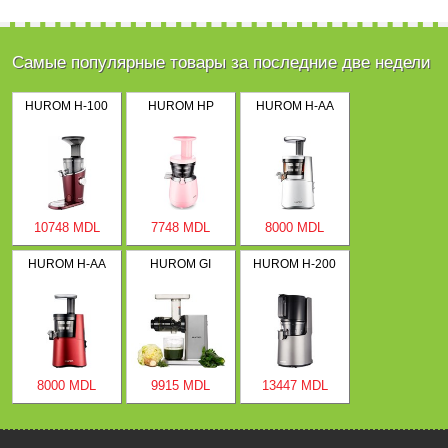
Самые популярные товары за последние две недели
HUROM H-100
HUROM HP
HUROM H-AA
10748 MDL
7748 MDL
8000 MDL
HUROM H-AA
HUROM GI
HUROM H-200
8000 MDL
9915 MDL
13447 MDL