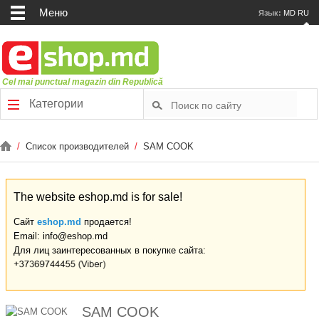
Меню
Язык:
MD
RU
Cel mai punctual magazin din Republică
Категории
/
Список производителей
/
SAM COOK
The website eshop.md is for sale!
Сайт
eshop.md
продается!
Email: info@eshop.md
Для лиц заинтересованных в покупке сайта:
SAM COOK