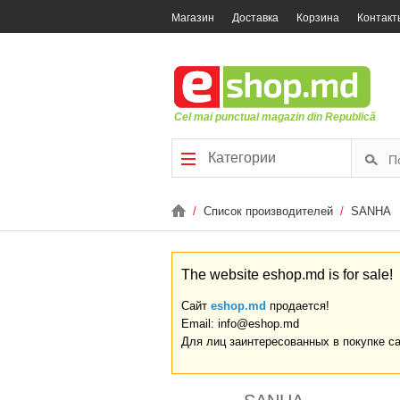
Магазин
Доставка
Корзина
Контакт
Cel mai punctual magazin din Republică
Категории
/
Список производителей
/
SANHA
The website eshop.md is for sale!
Сайт
eshop.md
продается!
Email: info@eshop.md
Для лиц заинтересованных в покупке с