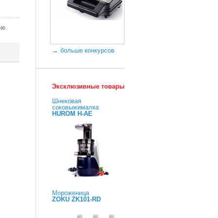
не.
→ больше конкурсов
Эксклюзивные товары
Шнековая
соковыжималка
HUROM H-AE
Мороженица
ZOKU ZK101-RD