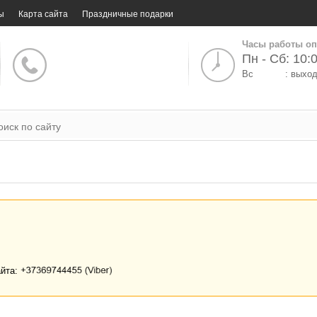
ы
Карта сайта
Праздничные подарки
Часы работы оп
Пн - Сб: 10:0
Вс
: выхо
айта: