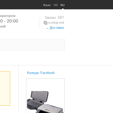
Язык:
MD
RU
ераторов:
Заказы: 24/7
0 - 20:00
e-shop.md
дной
→ Доставка
Конкурс Facebook