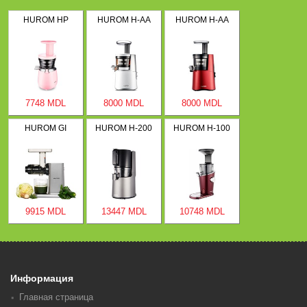
HUROM HP
HUROM H-AA
HUROM H-AA
7748 MDL
8000 MDL
8000 MDL
HUROM GI
HUROM H-200
HUROM H-100
9915 MDL
13447 MDL
10748 MDL
Информация
Главная страница