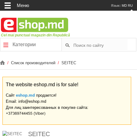
Меню
Язык:
MD
RU
Cel mai punctual magazin din Republică
Категории
/
Список производителей
/
SEITEC
The website eshop.md is for sale!
Сайт
eshop.md
продается!
Email: info@eshop.md
Для лиц заинтересованных в покупке сайта:
SEITEC