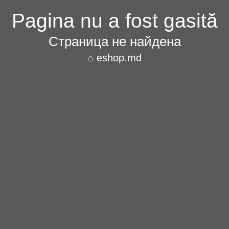
Pagina nu a fost gasită
Страница не найдена
⌂ eshop.md