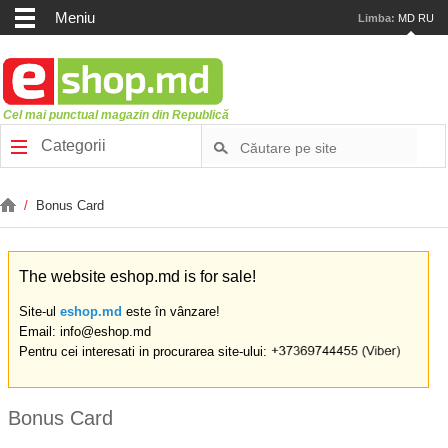
Meniu
Limba:
MD
RU
Cel mai punctual magazin din Republică
Categorii
/
Bonus Card
The website eshop.md is for sale!
Site-ul
eshop.md
este în vânzare!
Email: info@eshop.md
Pentru cei interesati in procurarea site-ului:
Bonus Card