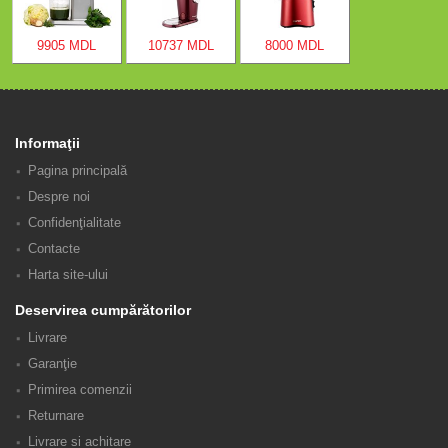
9905 MDL
10737 MDL
8000 MDL
Informaţii
Pagina principală
Despre noi
Confidenţialitate
Contacte
Harta site-ului
Deservirea cumpărătorilor
Livrare
Garanţie
Primirea comenzii
Returnare
Livrare si achitare