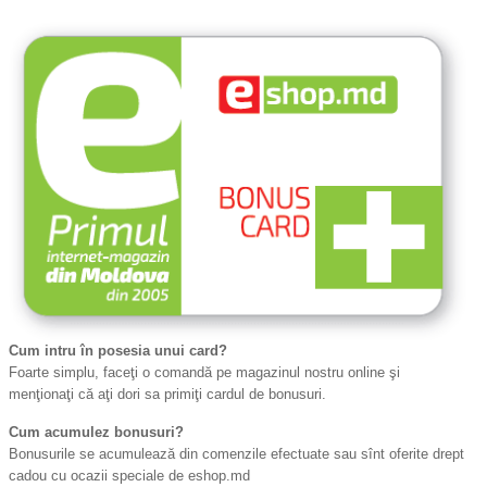
Cum intru în posesia unui card?
Foarte simplu, faceţi o comandă pe magazinul nostru online şi
menţionaţi că aţi dori sa primiţi cardul de bonusuri.
Cum acumulez bonusuri?
Bonusurile se acumulează din comenzile efectuate sau sînt oferite drept
cadou cu ocazii speciale de eshop.md