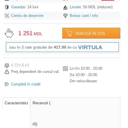
Garanţie:
24 luni
Livrare:
50 MDL (reduceri)
Centru de deservire
Bonus card
/
info
1 251
MDL
ADAUGĂ ÎN COȘ
sau în 3 rate gratuite de
417.00
lei cu
€ 73
/
$ 63
Ln-Vn 10:00 - 20:00
Preţ dependent de cursul val.
Sa 10:00 - 20:00
Dm nelucrătoare
Cumpără în credit
Caracteristici
Recenzii (
/0)