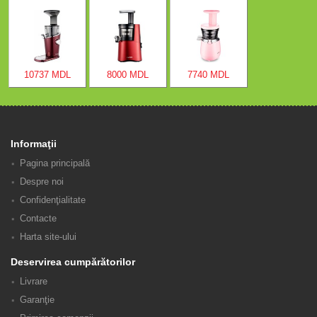
10737 MDL
8000 MDL
7740 MDL
Informaţii
Pagina principală
Despre noi
Confidenţialitate
Contacte
Harta site-ului
Deservirea cumpărătorilor
Livrare
Garanţie