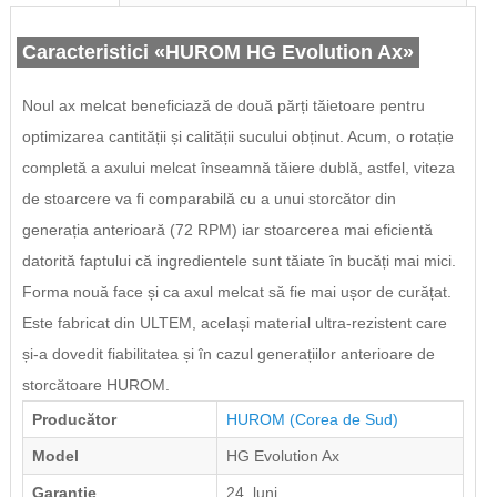
Caracteristici «HUROM HG Evolution Ax»
Noul ax melcat beneficiază de două părți tăietoare pentru
optimizarea cantității și calității sucului obținut. Acum, o rotație
completă a axului melcat înseamnă tăiere dublă, astfel, viteza
de stoarcere va fi comparabilă cu a unui storcător din
generația anterioară (72 RPM) iar stoarcerea mai eficientă
datorită faptului că ingredientele sunt tăiate în bucăți mai mici.
Forma nouă face și ca axul melcat să fie mai ușor de curățat.
Este fabricat din ULTEM, același material ultra-rezistent care
și-a dovedit fiabilitatea și în cazul generațiilor anterioare de
storcătoare HUROM.
Producător
HUROM
(Corea de Sud)
Model
HG Evolution Ax
Garanţie
24 luni