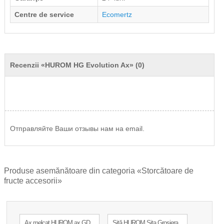
Centre de service
Ecomertz
Recenzii «HUROM HG Evolution Ax» (0)
Отправляйте Ваши отзывы нам на email.
Produse asemănătoare din categoria «Storcătoare de
fructe accesorii»
Ax melcat HUROM ax GD
Sită HUROM Sita Grosiera