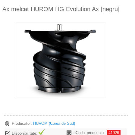
Ax melcat HUROM HG Evolution Ax [negru]
zoom
Producător:
HUROM
(Corea de Sud)
eCodul produsului:
41926
Disponibilitate: