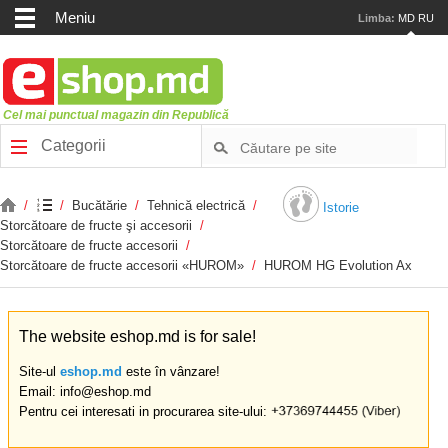
Meniu
Limba:
MD
RU
Cel mai punctual magazin din Republică
Categorii
/
/
Bucătărie
/
Tehnică electrică
/
Istorie
Storcătoare de fructe şi accesorii
/
Storcătoare de fructe accesorii
/
Storcătoare de fructe accesorii «HUROM»
/
HUROM HG Evolution Ax
The website eshop.md is for sale!
Site-ul
eshop.md
este în vânzare!
Email: info@eshop.md
Pentru cei interesati in procurarea site-ului: