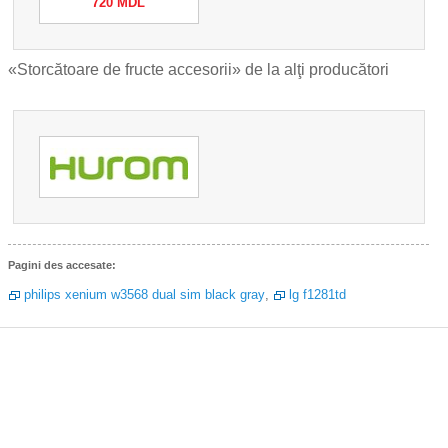
720 MDL
«Storcătoare de fructe accesorii» de la alţi producători
Pagini des accesate:
philips xenium w3568 dual sim black gray
,
lg f1281td