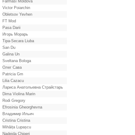
Farmasi Moldova
Victor Poiarchin
Obletsov Yevhen
FT Mod
Pasa Darii
Игорь Морарь
Tipa-Secara Liuba
San Du
Galina Un
Sveltana Bologa
Олег Сава
Patricia Gm
Lilia Cazacu
Лариса Анатольевна Страйстарь
Dima Violina Marin
Rodi Gregory
Efrosinia Gheorghevna
Владимир Ильич
Cristina Cristina
Mihăița Lupașcu
Nadejda Chiperi