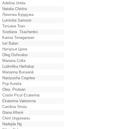
Adelina Untila
Natalia Chirilov
Леночка Бурдужа
Luminita Samson
Татьяна Ткач
Svetlana Tkachenko
Karina Tonaganean
Iuri Balan
Наталья Цопа
Oleg Oshivalov
Mariana Colta
Ludmilika Harhalup
Marianna Buruiană
Nastyusha Cegolea
Pop Aurelia
Olea Prutean
Costin Picul Ecaterina
Ekaterina Valerevna
Carolina Stroiu
Diana Aftenii
Chiril Ungureanu
Nadejda Ng