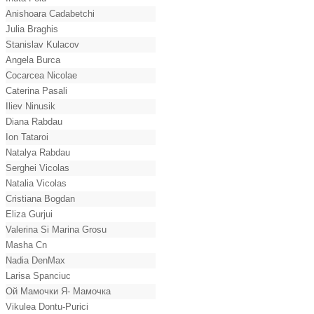
Anishoara Cadabetchi
Julia Braghis
Stanislav Kulacov
Angela Burca
Cocarcea Nicolae
Caterina Pasali
Iliev Ninusik
Diana Rabdau
Ion Tataroi
Natalya Rabdau
Serghei Vicolas
Natalia Vicolas
Cristiana Bogdan
Eliza Gurjui
Valerina Si Marina Grosu
Masha Cn
Nadia DenMax
Larisa Spanciuc
Ой Мамочки Я- Мамочка
Vikulea Dontu-Purici