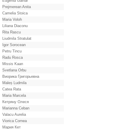
Eugenia Gainar
Prejmerean Anita
Camelia Stoica
Maria Voloh
Liliana Diaconu
Rita Rascu
Liudmila Stratulat
Igor Sorocean
Petru Tincu
Radu Rosca
Missis Kaan
Svetlana Orbu
Виорика Григорьевна
Maleș Ludmila
Catea Rata
Maria Marcela
Кетряну Олеся
Marianna Ceban
Valacu Aurelia
Viorica Cornea
Мария Кет