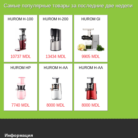
Самые популярные товары за последние две недели
HUROM H-100
HUROM H-200
HUROM GI
10737 MDL
13434 MDL
9905 MDL
HUROM HP
HUROM H-AA
HUROM H-AA
7740 MDL
8000 MDL
8000 MDL
Информация