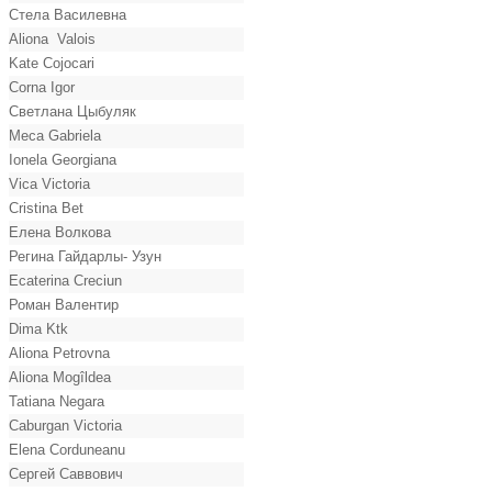
Стела Василевна
Aliona Valois
Kate Cojocari
Corna Igor
Светлана Цыбуляк
Meca Gabriela
Ionela Georgiana
Vica Victoria
Cristina Bet
Елена Волкова
Регина Гайдарлы- Узун
Ecaterina Creciun
Роман Валентир
Dima Ktk
Aliona Petrovna
Aliona Mogîldea
Tatiana Negara
Caburgan Victoria
Elena Corduneanu
Сергей Саввович