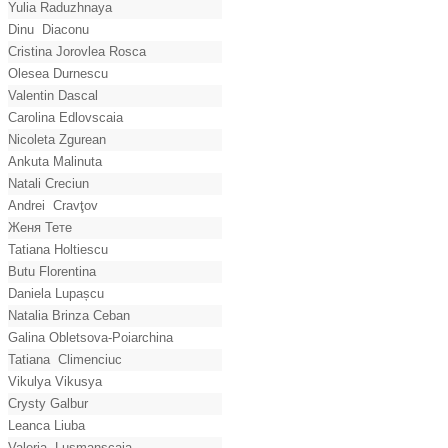
Yulia Raduzhnaya
Dinu Diaconu
Cristina Jorovlea Rosca
Olesea Durnescu
Valentin Dascal
Carolina Edlovscaia
Nicoleta Zgurean
Ankuta Malinuta
Natali Creciun
Andrei Cravţov
Женя Тете
Tatiana Holtiescu
Butu Florentina
Daniela Lupașcu
Natalia Brinza Ceban
Galina Obletsova-Poiarchina
Tatiana Climenciuc
Vikulya Vikusya
Crysty Galbur
Leanca Liuba
Valeria Lusmanscaia