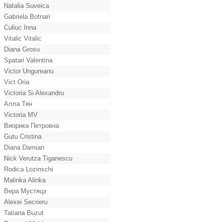
Natalia Suveica
Gabriela Botnari
Culiuc Inna
Vitalic Vitalic
Diana Grosu
Spatari Valentina
Victor Ungureanu
Vict Oria
Victoria Si Alexandru
Алла Тян
Victoria MV
Виорика Петровна
Gutu Cristina
Diana Damian
Nick Verutza Tiganescu
Rodica Lozinschi
Malinka Alinka
Вера Мустяцэ
Alexei Secrieru
Tatiana Buzut