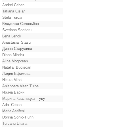
Andrei Ceban
Tatiana Cislari
Stela Turcan
Владочка Соловьёва
Svetlana Secrieru
Lena Lenok
Anastasia Stasu
Диана Старухина
Diana Mindru
Alina Mogorean
Natalia Buciscan
Лидия Ефимова
Nicula Mihai
Anishoara Vitan Tulba
Ирина Бабий
Марина Квасницкая-Гуцу
Ada Ceban
Maria Astifeni
Dorina Sonic-Tiurin
Turcanu Liliana