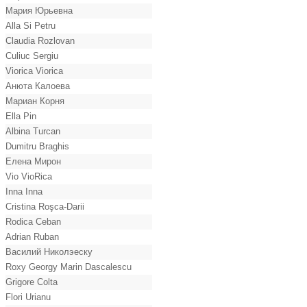
Мария Юрьевна
Alla Si Petru
Claudia Rozlovan
Culiuc Sergiu
Viorica Viorica
Анюта Калоева
Мариан Корня
Ella Pin
Albina Turcan
Dumitru Braghis
Елена Мирон
Vio VioRica
Inna Inna
Cristina Roşca-Darii
Rodica Ceban
Adrian Ruban
Василий Николэеску
Roxy Georgy Marin Dascalescu
Grigore Colta
Flori Urianu