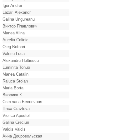
Igor Andrei
Lazar Alexandr
Galina Ungureanu
Виктор Ппавлович
Manea Alina
Aurelia Calinic
Oleg Botnari
Valeriu Luca
Alexandru Holtiescu
Luminita Tonuo
Manea Catalin
Raluca Stoian
Maria Borta
Виорика К.
Светлана Беспечная
Ilinca Cravtova
Viorica Apostol
Galina Creciun
Valdis Valdis
Анна Добровольская