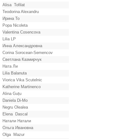
Alisa Tofilat
Teodorina Alexandru
Ирина То
Popa Nicoleta
Valentina Cosencova
Lilia LP
Инна Александровна
Corina Sorocean-Semencov
Светлана Казмирчук
Ната Ли
Lilia Balanuta
Viorica Vika Scutelnic
Katherine Martinenco
Alina Guțu
Daniela Di-Mo
Negru Olealea
Elena Dascal
Натали Натали
Ольга Ивановна
Olga Mazur