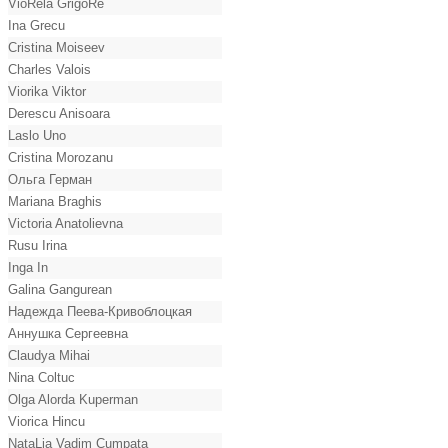
VioRela GrigoRe
Ina Grecu
Cristina Moiseev
Charles Valois
Viorika Viktor
Derescu Anisoara
Laslo Uno
Cristina Morozanu
Ольга Герман
Mariana Braghis
Victoria Anatolievna
Rusu Irina
Inga In
Galina Gangurean
Надежда Пеева-Кривоблоцкая
Аннушка Сергеевна
Claudya Mihai
Nina Coltuc
Olga Alorda Kuperman
Viorica Hincu
NataLia Vadim Cumpata