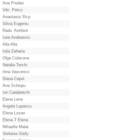
Ana Prodan
Viki Petcu
Anastasia Sh-p
Silvia Eugeniu
Radu Astifeni
Iurie Andreevici
Alla Alla
Iulia Zaharia
Olga Culacova
Natalia Terchi
Irina Vascenco
Diana Cepoi
Ana Schiopu
Ion Cadabetchi
Elena Lena
Angela Lupascu
Elena Lozan
Elena T Elena
Mihaella Malai
Stefania Stefy