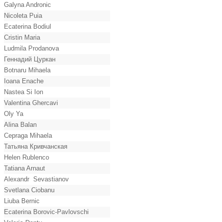
Galyna Andronic
Nicoleta Puia
Ecaterina Bodiul
Cristin Maria
Ludmila Prodanova
Геннадий Цуркан
Botnaru Mihaela
Ioana Enache
Nastea Si Ion
Valentina Ghercavi
Oly Ya
Alina Balan
Cepraga Mihaela
Татьяна Кривчанская
Helen Rublenco
Tatiana Arnaut
Alexandr Sevastianov
Svetlana Ciobanu
Liuba Bernic
Ecaterina Borovic-Pavlovschi