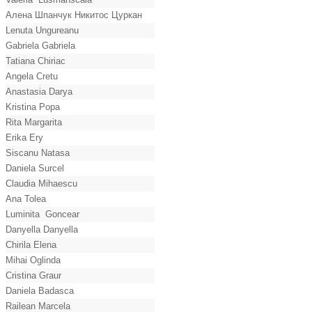
Алена Шпанчук Никитос Цуркан
Lenuta Ungureanu
Gabriela Gabriela
Tatiana Chiriac
Angela Cretu
Anastasia Darya
Kristina Popa
Rita Margarita
Erika Ery
Siscanu Natasa
Daniela Surcel
Claudia Mihaescu
Ana Tolea
Luminita Goncear
Danyella Danyella
Chirila Elena
Mihai Oglinda
Cristina Graur
Daniela Badasca
Railean Marcela