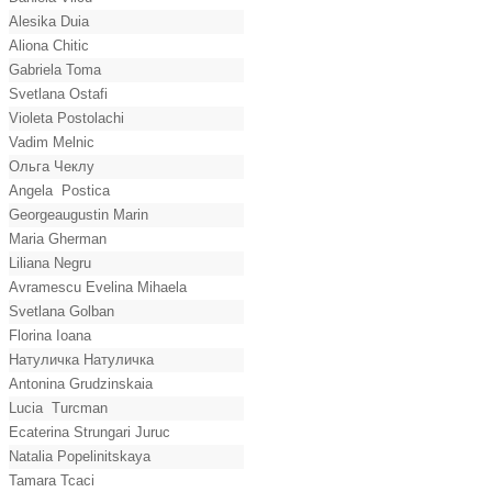
Alesika Duia
Aliona Chitic
Gabriela Toma
Svetlana Ostafi
Violeta Postolachi
Vadim Melnic
Ольга Чеклу
Angela Postica
Georgeaugustin Marin
Maria Gherman
Liliana Negru
Avramescu Evelina Mihaela
Svetlana Golban
Florina Ioana
Натуличка Натуличка
Antonina Grudzinskaia
Lucia Turcman
Ecaterina Strungari Juruc
Natalia Popelinitskaya
Tamara Tcaci