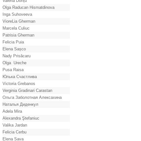
Valeria Donțu
Olga Raducan Hismatdinova
Inga Suhoveeva
VioreLia Gherman
Marcela Culiuc
Patrisia Gherman
Felicia Puia
Elena Sașco
Nady Prisăcaru
Olga Ureche
Pusa Raisa
Юлька Счастлива
Victoria Grebanos
Verginia Gradinari Carastan
Ольга Заболотная Алексахина
Наталья Диденкул
Adela Mira
Alexandra Ştefaniuc
Valika Jardan
Felicia Cerbu
Elena Sava