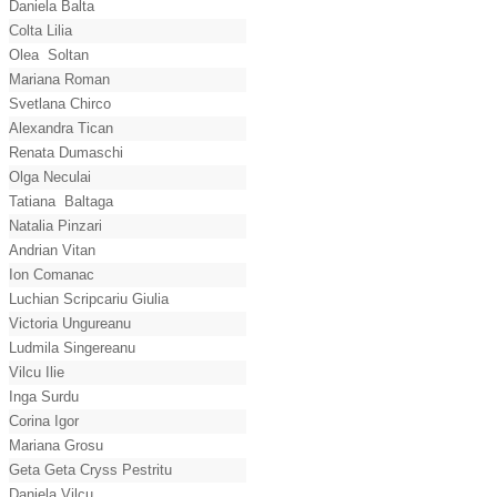
Daniela Balta
Colta Lilia
Olea Soltan
Mariana Roman
Svetlana Chirco
Alexandra Tican
Renata Dumaschi
Olga Neculai
Tatiana Baltaga
Natalia Pinzari
Andrian Vitan
Ion Comanac
Luchian Scripcariu Giulia
Victoria Ungureanu
Ludmila Singereanu
Vilcu Ilie
Inga Surdu
Corina Igor
Mariana Grosu
Geta Geta Cryss Pestritu
Daniela Vilcu