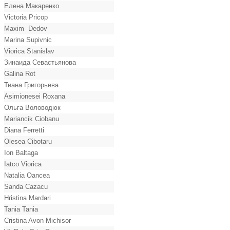
Елена Макаренко
Victoria Pricop
Maxim Dedov
Marina Supivnic
Viorica Stanislav
Зинаида Севастьянова
Galina Rot
Тиана Григорьева
Asimionesei Roxana
Ольга Воловодюк
Mariancik Ciobanu
Diana Ferretti
Olesea Cibotaru
Ion Baltaga
Iatco Viorica
Natalia Oancea
Sanda Cazacu
Hristina Mardari
Tania Tania
Cristina Avon Michisor