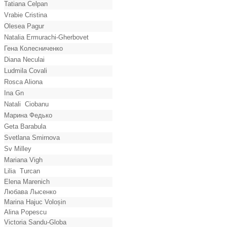
Tatiana Celpan
Vrabie Cristina
Olesea Pagur
Natalia Ermurachi-Gherbovet
Гена Колесниченко
Diana Neculai
Ludmila Covali
Rosca Aliona
Ina Gn
Natali Ciobanu
Марина Федько
Geta Barabula
Svetlana Smirnova
Sv Milley
Mariana Vigh
Lilia Turcan
Elena Marenich
Любава Лысенко
Marina Hajuc Voloșin
Alina Popescu
Victoria Sandu-Globa