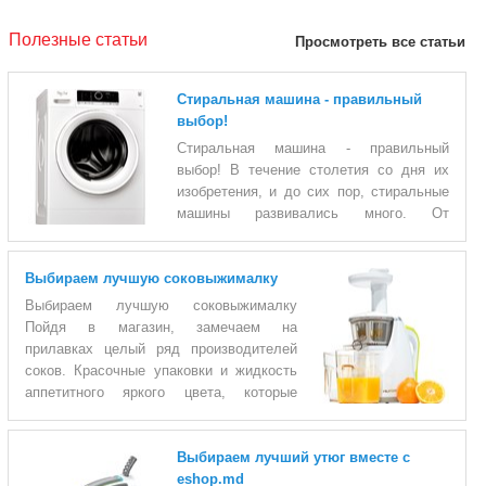
Полезные статьи
Просмотреть все статьи
Стиральная машина - правильный
выбор!
Стиральная машина - правильный
выбор! В течение столетия со дня их
изобретения, и до сих пор, стиральные
машины развивались много. От
нескольких кусков дерева, соединенные вместе, до сенсорных
панелей, которые обеспечивают одним касанием специальный
Выбираем лучшую соковыжималку
режим стирки для каждого качества ткани по отдельности, с
особым температурным режимом и отжимом. Стиральная
Выбираем лучшую соковыжималку
машина действительно стала важным устройством, которое
Пойдя в магазин, замечаем на
широко используется в каждом доме, и, хотя выбор такого
прилавках целый ряд производителей
аксессуара, казалось бы, что-то простое, на самом деле это
соков. Красочные упаковки и жидкость
очень сложный процесс с функциональной и конструктивной
аппетитного яркого цвета, которые
точки зре
притягивают наше внимание, но к сожалению, все отлично
знают, что на данный момент производители растворяют сок с
Выбираем лучший утюг вместе с
водой, а также многочисленные химические добавки, которые
eshop.md
не делают ничего, кроме как сохранить в карманах