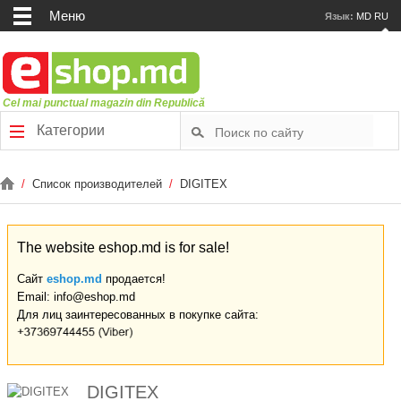
Меню
Язык:
MD
RU
Cel mai punctual magazin din Republică
Категории
/
Список производителей
/
DIGITEX
The website eshop.md is for sale!
Сайт
eshop.md
продается!
Email: info@eshop.md
Для лиц заинтересованных в покупке сайта:
DIGITEX