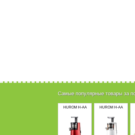
Самые популярные товары за п
HUROM H-AA
HUROM H-AA