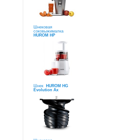
Шнековая
соковыжималка
HUROM HP
Шнек
HUROM HG
Evolution Ax