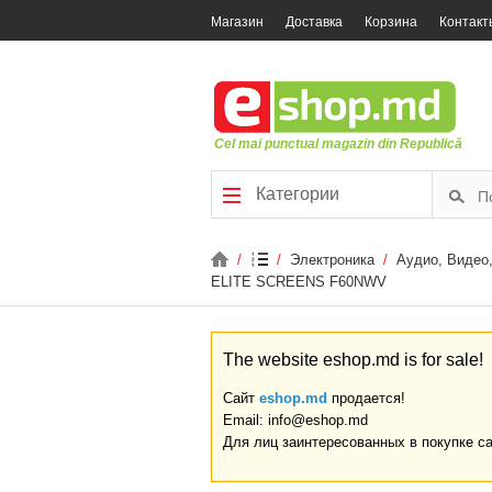
Магазин
Доставка
Корзина
Контакт
Cel mai punctual magazin din Republică
Категории
/
/
Электроника
/
Аудио, Видео
ELITE SCREENS F60NWV
The website eshop.md is for sale!
Сайт
eshop.md
продается!
Email: info@eshop.md
Для лиц заинтересованных в покупке с