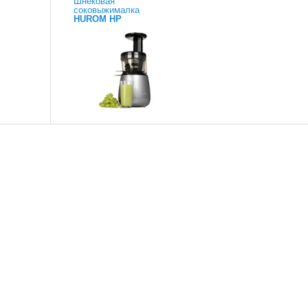
Шнековая
соковыжималка
HUROM HP