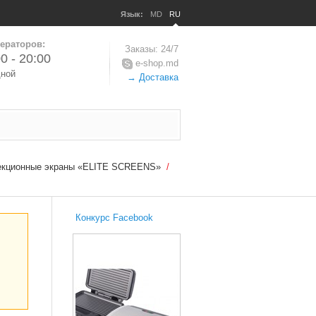
Язык:
MD
RU
ераторов:
Заказы: 24/7
0 - 20:00
e-shop.md
дной
→ Доставка
екционные экраны «ELITE SCREENS»
/
Конкурс Facebook