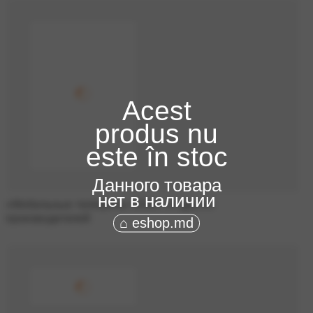
Acest
produs nu
este în stoc
Данного товара
нет в наличии
«Мобильные телефоны GSM» от других
производителей
⌂ eshop.md