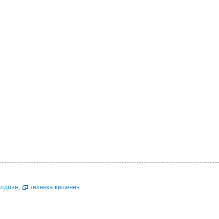
олдове
,
техника кишинев