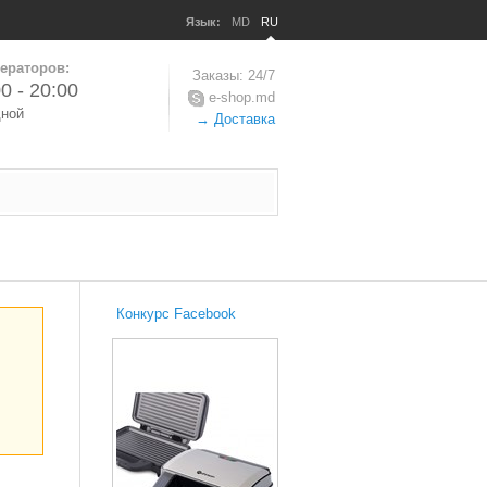
Язык:
MD
RU
ераторов:
Заказы: 24/7
0 - 20:00
e-shop.md
дной
→ Доставка
Конкурс Facebook