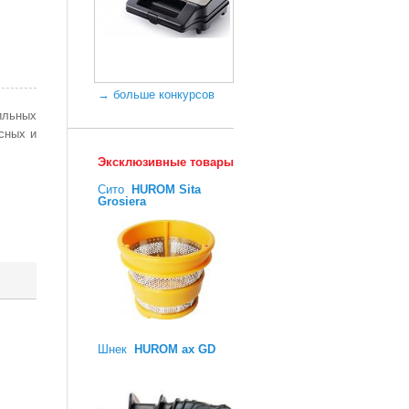
→ больше конкурсов
ильных
сных и
Эксклюзивные товары
Сито
HUROM Sita
Grosiera
Шнек
HUROM ax GD