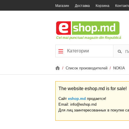
Магазин
Доставка
Корзина
Контакт
Cel mai punctual magazin din Republică
Категории
/
Список производителей
/
NOKIA
The website eshop.md is for sale!
Сайт
eshop.md
продается!
Email: info@eshop.md
Для лиц заинтересованных в покупке с