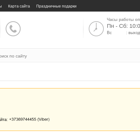
ы
Карта сайта
Праздничные подарки
Часы работы оп
Пн - Сб: 10:0
Вс
: выхо
айта: