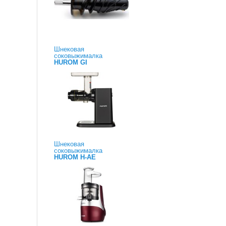
Шнековая
соковыжималка
HUROM GI
Шнековая
соковыжималка
HUROM H-AE