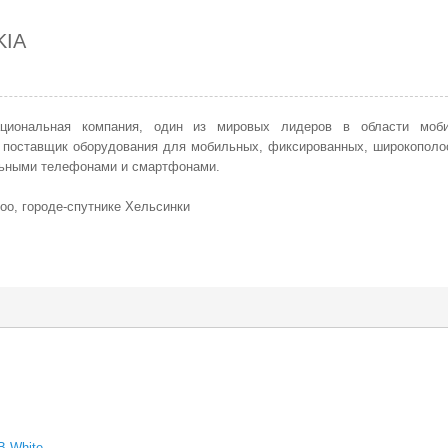
KIA
ациональная компания, один из мировых лидеров в области моб
 поставщик оборудования для мобильных, фиксированных, широкополо
льными телефонами и смартфонами.
оо, городе-спутнике Хельсинки
B White