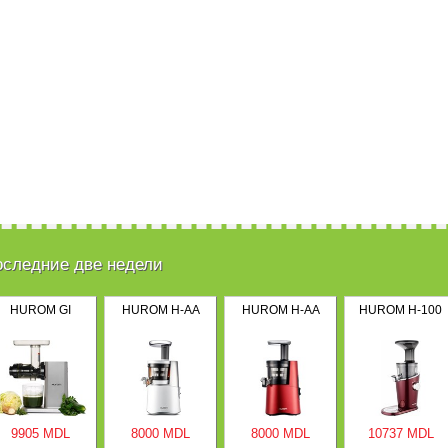
оследние две недели
HUROM GI
HUROM H-AA
HUROM H-AA
HUROM H-100
9905 MDL
8000 MDL
8000 MDL
10737 MDL