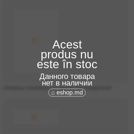
Acest
produs nu
este în stoc
Данного товара
нет в наличии
«Лицевые триммеры» от других производителей
⌂ eshop.md