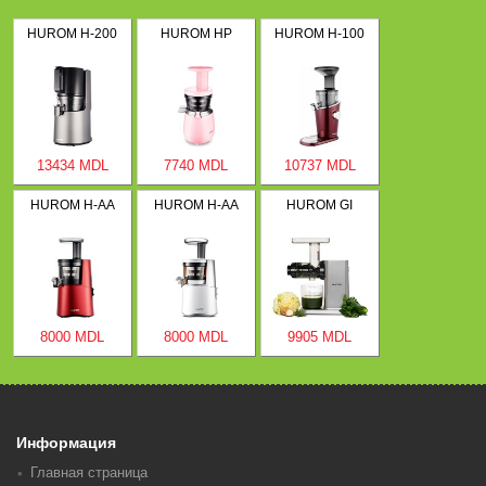
HUROM H-200
HUROM HP
HUROM H-100
13434 MDL
7740 MDL
10737 MDL
HUROM H-AA
HUROM H-AA
HUROM GI
8000 MDL
8000 MDL
9905 MDL
Информация
Главная страница