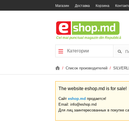
Магазин
Доставка
Корзина
Контакт
Cel mai punctual magazin din Republică
Категории
/
Список производителей
/
SILVERL
The website eshop.md is for sale!
Сайт
eshop.md
продается!
Email: info@eshop.md
Для лиц заинтересованных в покупке с