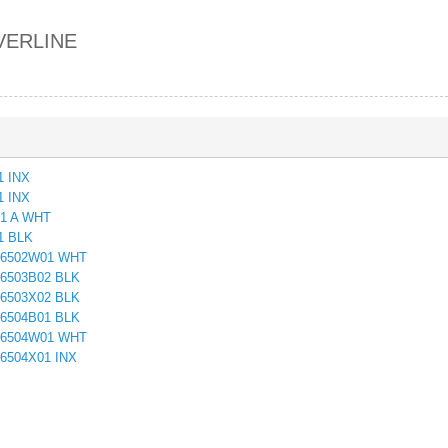
VERLINE
1 INX
1 INX
01 A WHT
1 BLK
BO6502W01 WHT
O6503B02 BLK
O6503X02 BLK
O6504B01 BLK
BO6504W01 WHT
O6504X01 INX