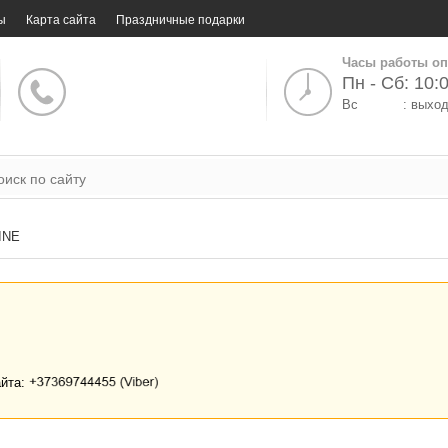
ы
Карта сайта
Праздничные подарки
Часы работы оп
Пн - Сб: 10:0
Вс
: выхо
INE
айта: