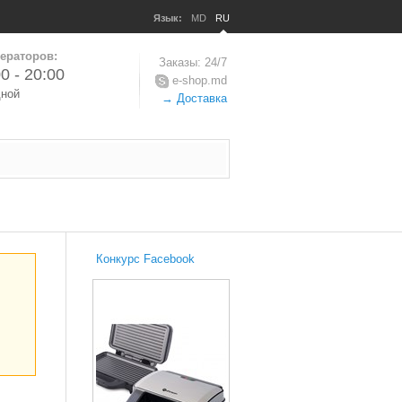
Язык:
MD
RU
ераторов:
Заказы: 24/7
0 - 20:00
e-shop.md
дной
→ Доставка
Конкурс Facebook