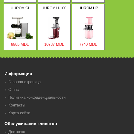
HUROM GI
HUROM H-100
HUROM HP
9905 MDL
10737 MDL
7740 MDL
Информация
Главная страница
О нас
Политика конфиденциальности
Контакты
Карта сайта
Обслуживание клиентов
Доставка