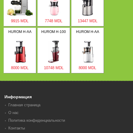
9915 MDL
7748 MDL
13447 MDL
HUROM H-AA
HUROM H-100
HUROM H-AA
8000 MDL
10748 MDL
8000 MDL
Информация
Главная страница
О нас
Политика конфиденциальности
Контакты