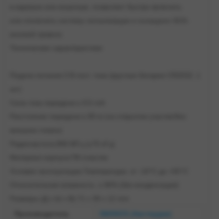
в кармане или кошельке, позволяет быстро включить
или отключить систему сигнализации и оснащено SOS-
кнопкой тревоги.
Технические характеристики
Подача питания:3 В пост. тока (круглые батареи CR2032, 1
шт.)
Сила тока передачи:≤ 9,5 mA
Расстояние передачи:≤ 80 м (на открытом участке/без
внешних помех)
Радиочастота:868 МГц (±75 кГц)
Материал корпуса:ПК-пластик
Условия эксплуатации:Температура: от -10°C до +55°C
Относительная влажность: ≤ 80% (без конденсации)
Размеры (Д х Ш х В):71 x 38 x 12 mm
Производитель
SMANOS
(Амстердам)