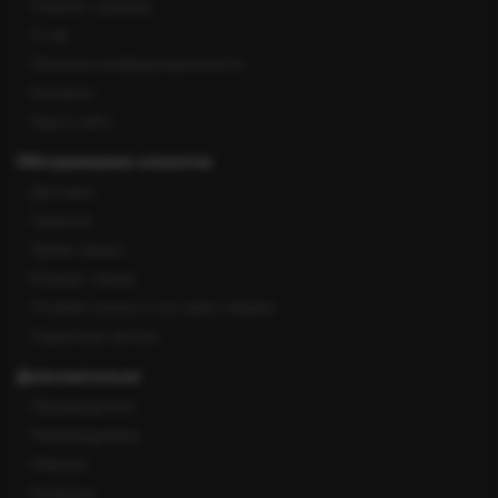
Главная страница
О нас
Политика конфиденциальности
Контакты
Карта сайта
Обслуживание клиентов
Доставка
Гарантия
Прием заказа
Возврат товара
Условия оплаты и поставки товаров
Сервисные центры
Дополнительно
Производители
Рекомендуемые
Новинки
Конкурсы