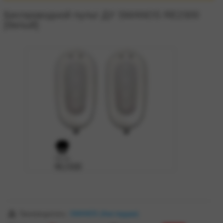
Беспроводной пульт ДУ SMANOS RE2300
[белый]
zoom
Производитель:
SMANOS
(Амстердам)