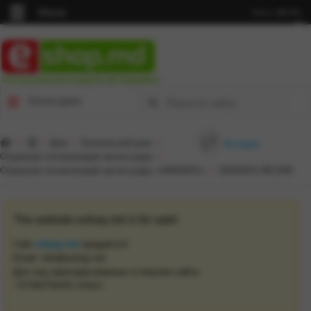
Меню
Язык:
MD
RU
Cel mai punctual magazin din Republică
Категории
/
/
Дом
/
Безопасный дом
/
История
Охранная сигнализация аксессуары
/
Охранная сигнализация аксессуары «SMANOS»
/
SMANOS RE2300
The website eshop.md is for sale!
Сайт
eshop.md
продается!
Email: info@eshop.md
Для лиц заинтересованных в покупке сайта: