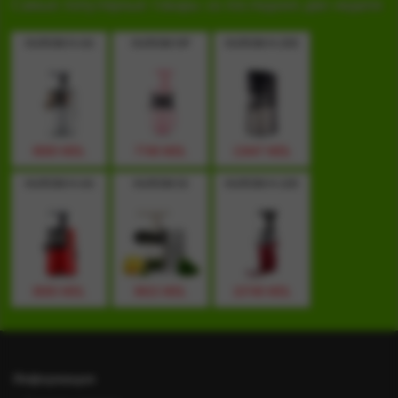
Самые популярные товары за последние две недели
HUROM H-AA
HUROM HP
HUROM H-200
8000 MDL
7748 MDL
13447 MDL
HUROM H-AA
HUROM GI
HUROM H-100
8000 MDL
9915 MDL
10748 MDL
Информация