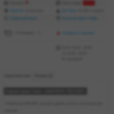
Наличие:
еКод товара:
44223
Гарантия:
12 месяцев
Доставка:
50 MDL (скидки)
Сервисный центр
Бонусная карта
/
инфо
Распродано =(
Сообщить о наличии
Пн-Пт 10:00 - 20:00
Сб 10:00 - 20:00
Вс выходной
Характеристики
Отзывы (0)
Характеристики «SMANOS RE2300»
Устройство RE2300, которое удобно носить на кольце для
ключей,