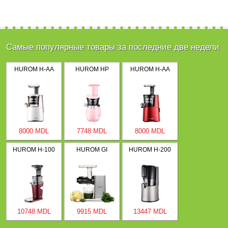
Самые популярные товары за последние две недели
HUROM H-AA
HUROM HP
HUROM H-AA
8000 MDL
7748 MDL
8000 MDL
HUROM H-100
HUROM GI
HUROM H-200
10748 MDL
9915 MDL
13447 MDL