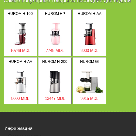
Самые популярные товары за последние две недели
HUROM H-100
HUROM HP
HUROM H-AA
10748 MDL
7748 MDL
8000 MDL
HUROM H-AA
HUROM H-200
HUROM GI
8000 MDL
13447 MDL
9915 MDL
Информация