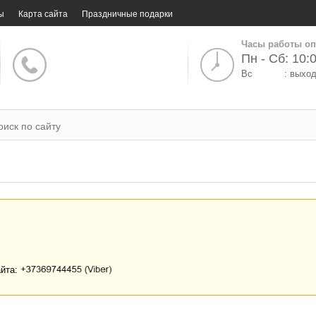
ы
Карта сайта
Праздничные подарки
Часы работы оп
Пн - Сб: 10:0
Вс
: выхо
айта: