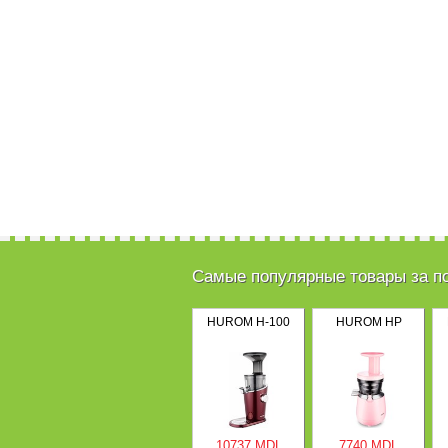
Самые популярные товары за п
HUROM H-100
HUROM HP
10737 MDL
7740 MDL