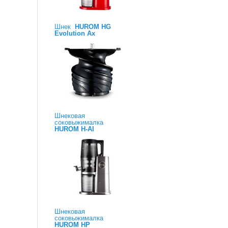
Шнек
HUROM HG
Evolution Ax
Шнековая
соковыжималка
HUROM H-AI
Шнековая
соковыжималка
HUROM HP