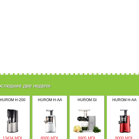
оследние две недели
HUROM H-200
HUROM H-AA
HUROM GI
HUROM H-AA
13434 MDL
8000 MDL
9905 MDL
8000 MDL