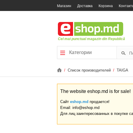
Магазин
Доставка
Корзина
Контакт
Cel mai punctual magazin din Republică
Категории
/
Список производителей
/
TAIGA
The website eshop.md is for sale!
Сайт
eshop.md
продается!
Email: info@eshop.md
Для лиц заинтересованных в покупке с