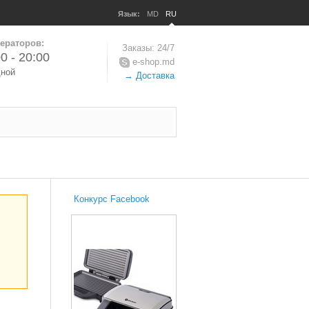
Язык:
MD
RU
ераторов:
Заказы: 24/7
0 - 20:00
e-shop.md
дной
→ Доставка
Конкурс Facebook