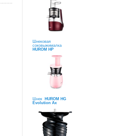
Шнековая
соковыжималка
HUROM HP
Шнек
HUROM HG
Evolution Ax