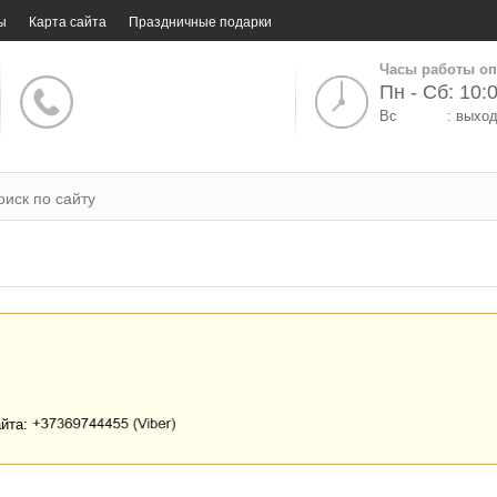
ы
Карта сайта
Праздничные подарки
Часы работы оп
Пн - Сб: 10:0
Вс
: выхо
айта: