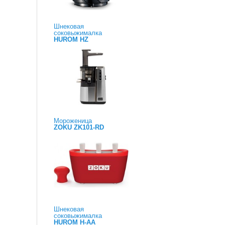
Шнековая
соковыжималка
HUROM HZ
Мороженица
ZOKU ZK101-RD
Шнековая
соковыжималка
HUROM H-AA