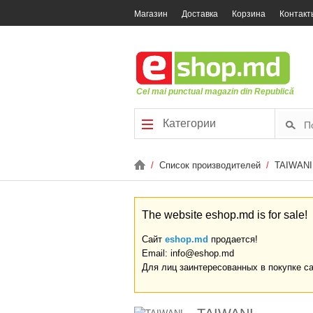
Магазин
Доставка
Корзина
Контакт
Cel mai punctual magazin din Republică
Категории
/
Список производителей
/
TAIWANI
The website eshop.md is for sale!
Сайт
eshop.md
продается!
Email: info@eshop.md
Для лиц заинтересованных в покупке с