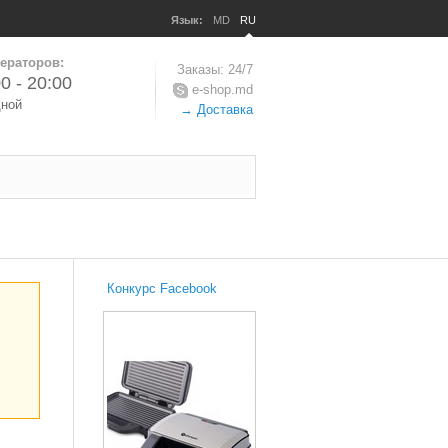
Язык:
MD
RU
ераторов:
Заказы: 24/7
0 - 20:00
e-shop.md
дной
→ Доставка
Конкурс Facebook