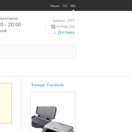
Язык:
MD
RU
ераторов:
Заказы: 24/7
0 - 20:00
e-shop.md
дной
→ Доставка
Конкурс Facebook