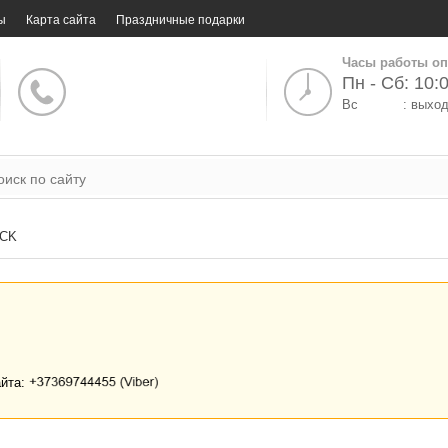
ы
Карта сайта
Праздничные подарки
Часы работы оп
Пн - Сб: 10:0
Вс
: выхо
CK
айта: