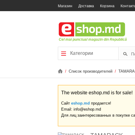
Магазин
Доставка
Корзина
Контакт
Cel mai punctual magazin din Republică
Категории
/
Список производителей
/
TAMARA
The website eshop.md is for sale!
Сайт
eshop.md
продается!
Email: info@eshop.md
Для лиц заинтересованных в покупке с