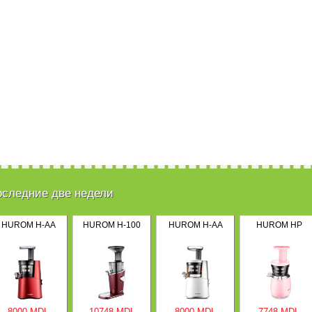
оследние две недели
HUROM H-AA
HUROM H-100
HUROM H-AA
HUROM HP
8000 MDL
10748 MDL
8000 MDL
7748 MDL