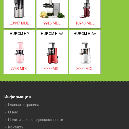
13447 MDL
9915 MDL
10748 MDL
HUROM HP
HUROM H-AA
HUROM H-AA
7748 MDL
8000 MDL
8000 MDL
Информация
Главная страница
О нас
Политика конфиденциальности
Контакты