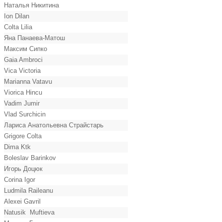
Наталья Никитина
Ion Dilan
Colta Lilia
Яна Панаева-Матош
Максим Сипко
Gaia Ambroci
Vica Victoria
Marianna Vatavu
Viorica Hincu
Vadim Jumir
Vlad Surchicin
Лариса Анатольевна Страйстарь
Grigore Colta
Dima Ktk
Boleslav Barinkov
Игорь Доцюк
Corina Igor
Ludmila Raileanu
Alexei Gavril
Natusik Muftieva