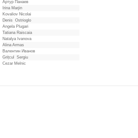
Артур Панаев
Irina Marjin
Kovaliov Nicolai
Denis Ostrioglo
Angela Plugari
Tatiana Raiscaia
Natalya Ivanova
Alina Armas
Валентин Иванов
Grițcul Sergiu
Cezar Melnic