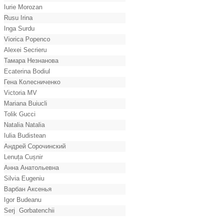
Iurie Morozan
Rusu Irina
Inga Surdu
Viorica Popenco
Alexei Secrieru
Тамара Незнанова
Ecaterina Bodiul
Гена Колесниченко
Victoria MV
Mariana Buiucli
Tolik Gucci
Natalia Natalia
Iulia Budistean
Андрей Сорочинский
Lenuța Cușnir
Анна Анатольевна
Silvia Eugeniu
Варбан Аксенья
Igor Budeanu
Serj Gorbatenchii