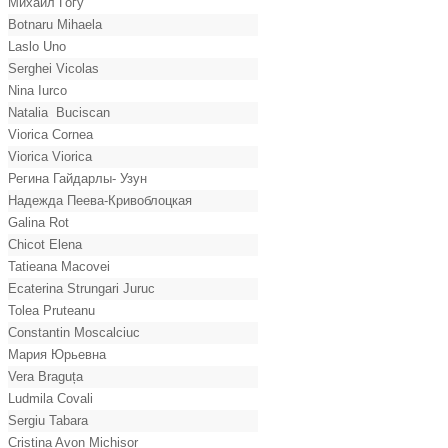
Михаил Гогу
Botnaru Mihaela
Laslo Uno
Serghei Vicolas
Nina Iurco
Natalia Buciscan
Viorica Cornea
Viorica Viorica
Регина Гайдарлы- Узун
Надежда Пеева-Кривоблоцкая
Galina Rot
Chicot Elena
Tatieana Macovei
Ecaterina Strungari Juruc
Tolea Pruteanu
Constantin Moscalciuc
Мария Юрьевна
Vera Braguța
Ludmila Covali
Sergiu Tabara
Cristina Avon Michisor