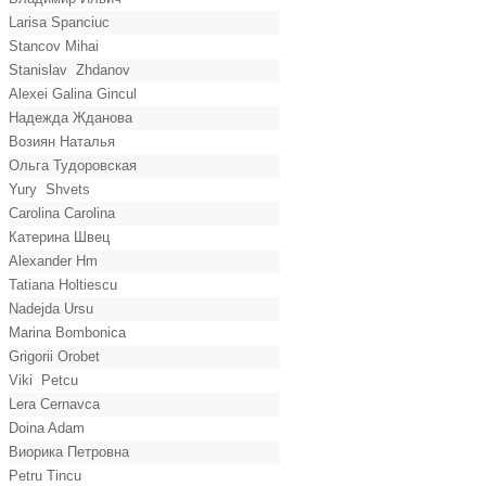
Larisa Spanciuc
Stancov Mihai
Stanislav Zhdanov
Alexei Galina Gincul
Надежда Жданова
Возиян Наталья
Ольга Тудоровская
Yury Shvets
Carolina Carolina
Катерина Швец
Alexander Hm
Tatiana Holtiescu
Nadejda Ursu
Marina Bombonica
Grigorii Orobet
Viki Petcu
Lera Cernavca
Doina Adam
Виорика Петровна
Petru Tincu