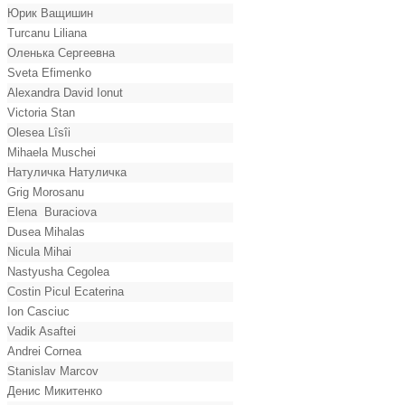
Юрик Ващишин
Turcanu Liliana
Оленька Сергеевна
Sveta Efimenko
Alexandra David Ionut
Victoria Stan
Olesea Lîsîi
Mihaela Muschei
Натуличка Натуличка
Grig Morosanu
Elena Buraciova
Dusea Mihalas
Nicula Mihai
Nastyusha Cegolea
Costin Picul Ecaterina
Ion Casciuc
Vadik Asaftei
Andrei Cornea
Stanislav Marcov
Денис Микитенко