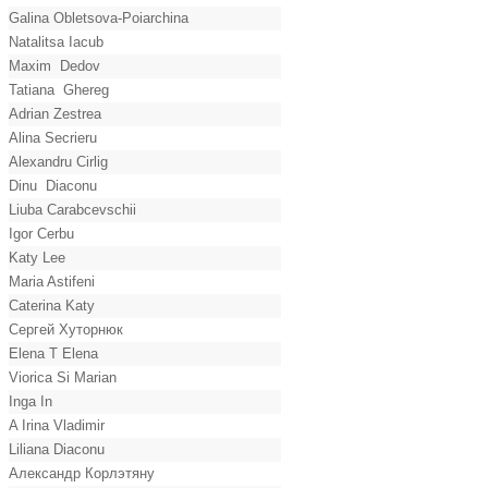
Galina Obletsova-Poiarchina
Natalitsa Iacub
Maxim Dedov
Tatiana Ghereg
Adrian Zestrea
Alina Secrieru
Alexandru Cirlig
Dinu Diaconu
Liuba Carabcevschii
Igor Cerbu
Katy Lee
Maria Astifeni
Caterina Katy
Сергей Хуторнюк
Elena T Elena
Viorica Si Marian
Inga In
A Irina Vladimir
Liliana Diaconu
Александр Корлэтяну