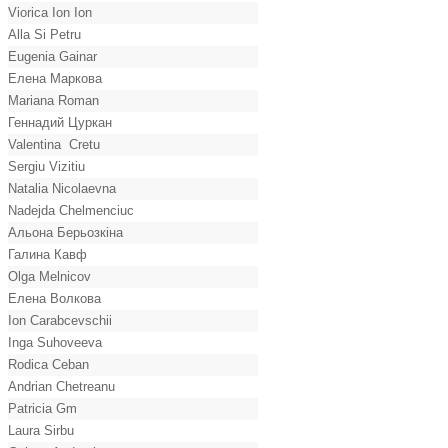
Viorica Ion Ion
Alla Si Petru
Eugenia Gainar
Елена Маркова
Mariana Roman
Геннадий Цуркан
Valentina Cretu
Sergiu Vizitiu
Natalia Nicolaevna
Nadejda Chelmenciuc
Альона Берьозкіна
Галина Кавф
Olga Melnicov
Елена Волкова
Ion Carabcevschii
Inga Suhoveeva
Rodica Ceban
Andrian Chetreanu
Patricia Gm
Laura Sirbu