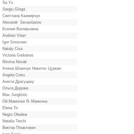
Sa Yx
Sergiu Gînga
Светлана Казмирчук
Alexandr Sevastianov
Ксения Валерьевна
Andrian Vitan
Igor Sorocean
Nataly Cisa
Victoria Grebanos
Rimma Novak
Алена Шпанчук Никитос Цуркан
Angela Cretu
Анюта Драгуцану
Ольга Дедова
Max Junglistic
Ой Мамочки Я- Мамочка
Elena To
Negru Olealea
Natalia Terchi
Виктор Ппавлович