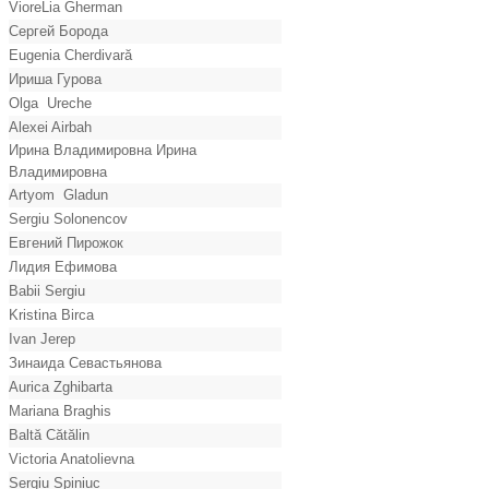
VioreLia Gherman
Сергей Борода
Eugenia Cherdivară
Ириша Гурова
Olga Ureche
Alexei Airbah
Ирина Владимировна Ирина
Владимировна
Artyom Gladun
Sergiu Solonencov
Евгений Пирожок
Лидия Ефимова
Babii Sergiu
Kristina Birca
Ivan Jerep
Зинаида Севастьянова
Aurica Zghibarta
Mariana Braghis
Baltă Cătălin
Victoria Anatolievna
Sergiu Spiniuc