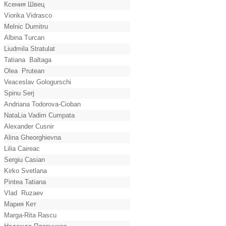
Ксения Швец
Viorika Vidrasco
Melnic Dumitru
Albina Turcan
Liudmila Stratulat
Tatiana Baltaga
Olea Prutean
Veaceslav Gologurschi
Spinu Serj
Andriana Todorova-Cioban
NataLia Vadim Cumpata
Alexander Cusnir
Alina Gheorghievna
Lilia Caireac
Sergiu Casian
Kirko Svetlana
Pintea Tatiana
Vlad Ruzaev
Мария Кет
Marga-Rita Rascu