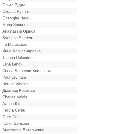
Ольга Гудаль
Оксана Руснак
Gheorghe Negru
Maria Secrieru
Anastassia Opinca
Svetlana Secrieru
Ira Marusceac
Инна Александровна
Tatiana Delendrea
Lena Lenok
Corina Sorocean-Semencov
Paul Levintsa
Natalia Vicolas
Дмитрий Короташ
Charles Valois
Алёна Кю
Felicia Cerbu
Олег Сава
Юлия Волкова
Анастасия Витальевна