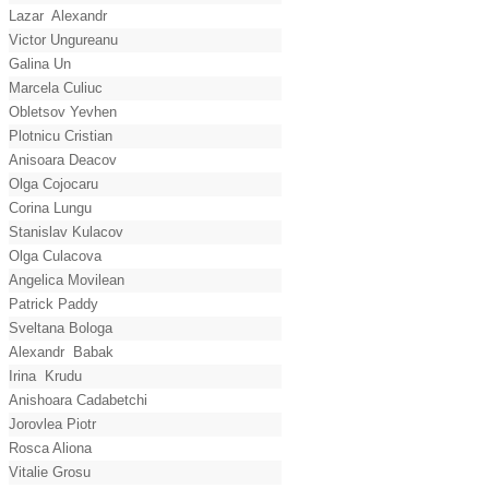
Lazar Alexandr
Victor Ungureanu
Galina Un
Marcela Culiuc
Obletsov Yevhen
Plotnicu Cristian
Anisoara Deacov
Olga Cojocaru
Corina Lungu
Stanislav Kulacov
Olga Culacova
Angelica Movilean
Patrick Paddy
Sveltana Bologa
Alexandr Babak
Irina Krudu
Anishoara Cadabetchi
Jorovlea Piotr
Rosca Aliona
Vitalie Grosu