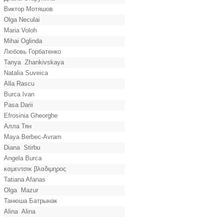
Виктор Мотяшов
Olga Neculai
Maria Voloh
Mihai Oglinda
Любовь Горбатенко
Tanya Zhankivskaya
Natalia Suveica
Alla Rascu
Burca Ivan
Pasa Darii
Efrosinia Gheorghe
Алла Тян
Maya Berbec-Avram
Diana Stirbu
Angela Burca
καμεντσικ βλαδιμηρος
Tatiana Afanas
Olga Mazur
Танюша Батрынак
Alina Alina