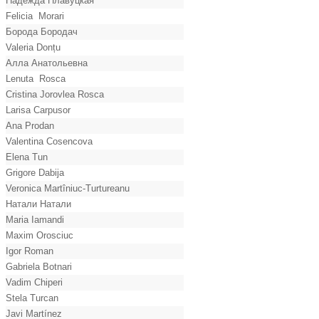
Надежда Плавуцкая
Felicia Morari
Борода Бородач
Valeria Donțu
Алла Анатольевна
Lenuta Rosca
Cristina Jorovlea Rosca
Larisa Carpusor
Ana Prodan
Valentina Cosencova
Elena Tun
Grigore Dabija
Veronica Martîniuc-Turtureanu
Натали Натали
Maria Iamandi
Maxim Orosciuc
Igor Roman
Gabriela Botnari
Vadim Chiperi
Stela Turcan
Javi Martínez