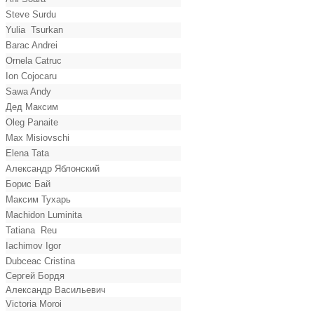
Steve Surdu
Yulia Tsurkan
Barac Andrei
Ornela Catruc
Ion Cojocaru
Sawa Andy
Дед Максим
Oleg Panaite
Max Misiovschi
Elena Tata
Александр Яблонский
Борис Бай
Максим Тухарь
Machidon Luminita
Tatiana Reu
Iachimov Igor
Dubceac Cristina
Сергей Бордя
Александр Васильевич
Victoria Moroi