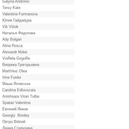
Galyna Andronic
Tersy Kate
Valentina Furmanova
Юлия Гайдабура
Vik Vitiok
Наталья Федотова
Ady Bolgari
Alina Rosca
Alexandr Malai
VioRela GrigoRe
Виорика Григорьевна
Martîniuc Olea
Irina Furdui
Маша Яловська
Carolina Edlovscaia
Anishoara Vitan Tulba
Spatari Valentina
Евгений Янков
Georgiy Bordey
Петро Віблий
Диана Старухина