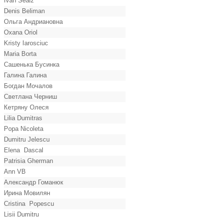
Ivan Seaiz
Denis Beliman
Ольга Андриановна
Oxana Oriol
Kristy Iarosciuc
Maria Borta
Сашенька Бусинка
Галина Галина
Богдан Мочалов
Светлана Черниш
Кетряну Олеся
Lilia Dumitras
Popa Nicoleta
Dumitru Jelescu
Elena Dascal
Patrisia Gherman
Ann VB
Александр Гоманюк
Ирина Мовилян
Cristina Popescu
Lisii Dumitru