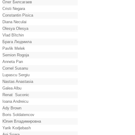
Олег Билсагаев
Cristi Negara
Constantin Pisica
Diana Neculai
Olesya Olesya
Vlad Bîtchin
Брага Людмила
Pavlik Melek
Semion Rogoja
Anneta Pan
Cornel Susanu
Lupascu Sergiu
Nastas Anastasia
Galea Albu
Renat Suconic
Ioana Andreicu
Ady Brown
Boris Soldatencov
Юлия Владимировна
Yarik Kodjebash
Ani Soara