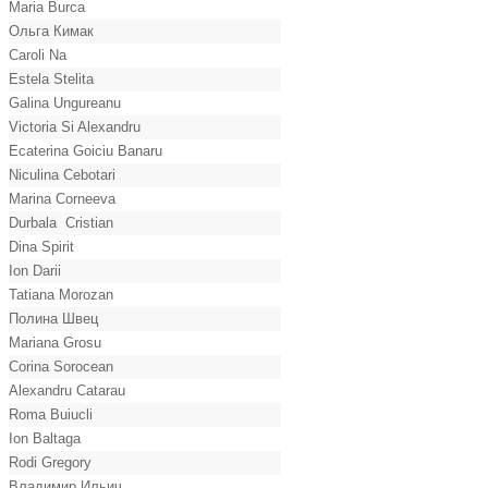
Maria Burca
Ольга Кимак
Caroli Na
Estela Stelita
Galina Ungureanu
Victoria Si Alexandru
Ecaterina Goiciu Banaru
Niculina Cebotari
Marina Corneeva
Durbala Cristian
Dina Spirit
Ion Darii
Tatiana Morozan
Полина Швец
Mariana Grosu
Corina Sorocean
Alexandru Catarau
Roma Buiucli
Ion Baltaga
Rodi Gregory
Владимир Ильич