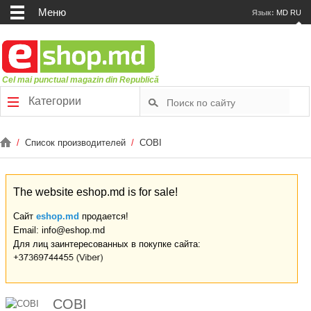
Меню
Язык:
MD
RU
Cel mai punctual magazin din Republică
Категории
/
Список производителей
/
COBI
The website eshop.md is for sale!
Сайт
eshop.md
продается!
Email: info@eshop.md
Для лиц заинтересованных в покупке сайта:
COBI