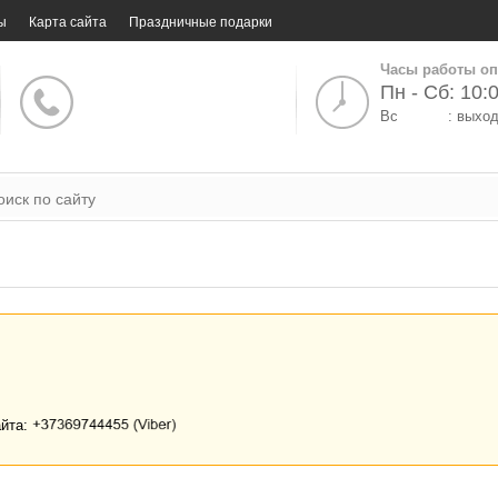
ы
Карта сайта
Праздничные подарки
Часы работы оп
Пн - Сб: 10:0
Вс
: выхо
айта: