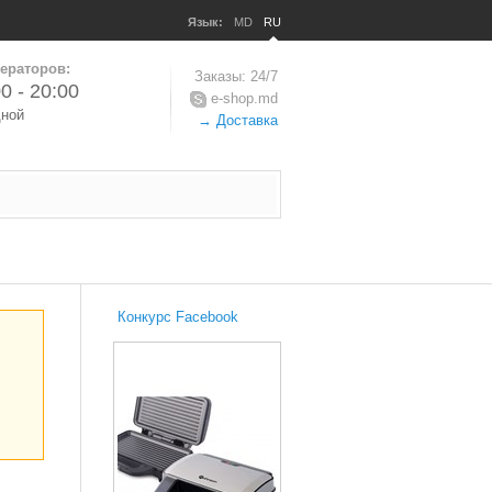
Язык:
MD
RU
ераторов:
Заказы: 24/7
0 - 20:00
e-shop.md
дной
→ Доставка
Конкурс Facebook