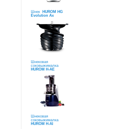
Шнек
HUROM HG
Evolution Ax
Шнековая
соковыжималка
HUROM H-AE
Шнековая
соковыжималка
HUROM H-AI