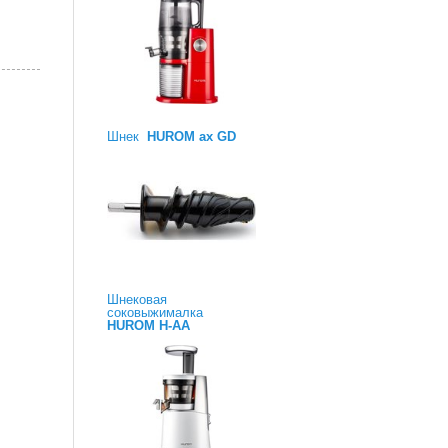
Шнек
HUROM ax GD
Шнековая
соковыжималка
HUROM H-AA