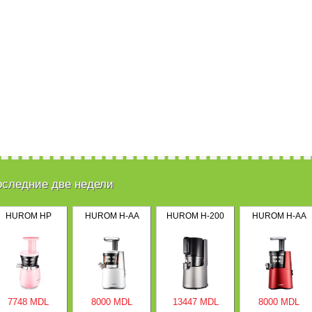
оследние две недели
HUROM HP
HUROM H-AA
HUROM H-200
HUROM H-AA
7748 MDL
8000 MDL
13447 MDL
8000 MDL