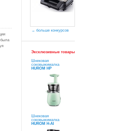
→ больше конкурсов
ции
 была
уя
Эксклюзивные товары
Шнековая
соковыжималка
HUROM HP
Шнековая
соковыжималка
HUROM H-AI