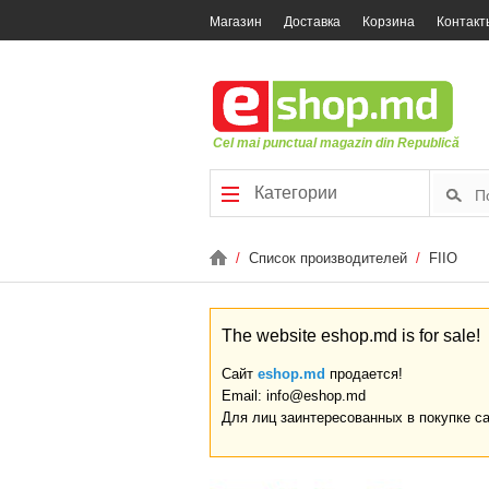
Магазин
Доставка
Корзина
Контакт
Cel mai punctual magazin din Republică
Категории
/
Список производителей
/
FIIO
The website eshop.md is for sale!
Сайт
eshop.md
продается!
Email: info@eshop.md
Для лиц заинтересованных в покупке с