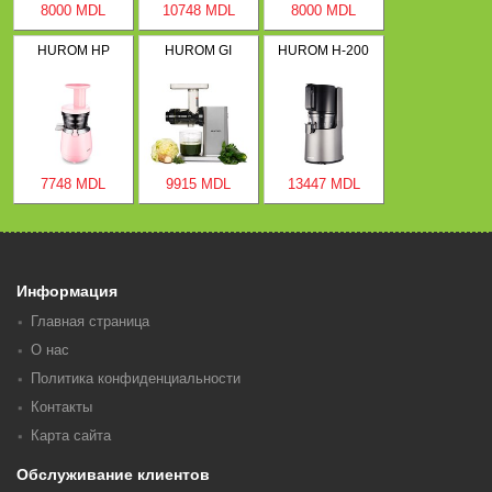
8000 MDL
10748 MDL
8000 MDL
HUROM HP
HUROM GI
HUROM H-200
7748 MDL
9915 MDL
13447 MDL
Информация
Главная страница
О нас
Политика конфиденциальности
Контакты
Карта сайта
Обслуживание клиентов