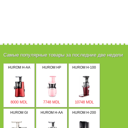
Самые популярные товары за последние две недели
HUROM H-AA
HUROM HP
HUROM H-100
8000 MDL
7748 MDL
10748 MDL
HUROM GI
HUROM H-AA
HUROM H-200