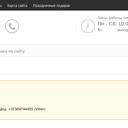
ы
Карта сайта
Праздничные подарки
Часы работы оп
Пн - Сб: 10:0
Вс
: выхо
айта: