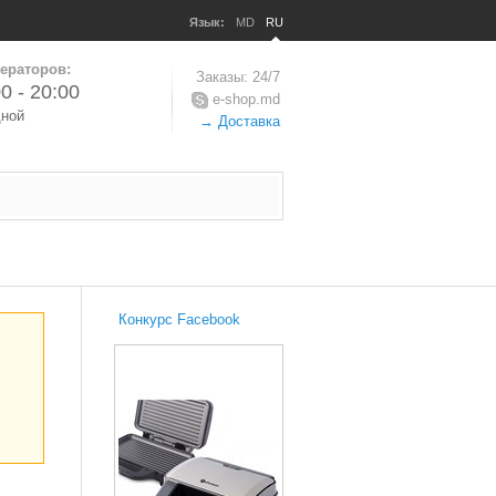
Язык:
MD
RU
ераторов:
Заказы: 24/7
0 - 20:00
e-shop.md
дной
→ Доставка
Конкурс Facebook