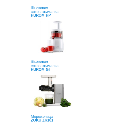
Шнековая
соковыжималка
HUROM HP
Шнековая
соковыжималка
HUROM GI
Мороженица
ZOKU ZK101