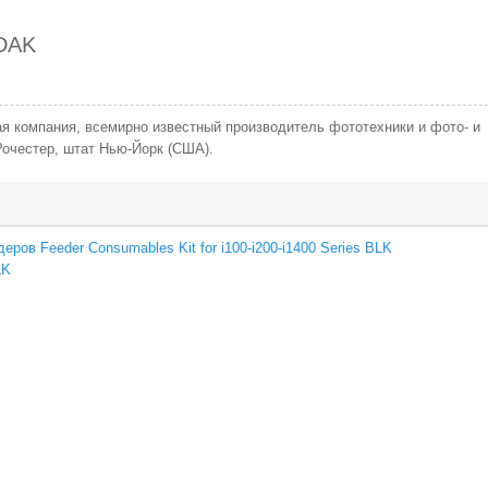
DAK
ая
компания, всемирно известный производитель фототехники и фото- и
Рочестер, штат Нью-Йорк (США).
ов Feeder Consumables Kit for i100-i200-i1400 Series BLK
LK