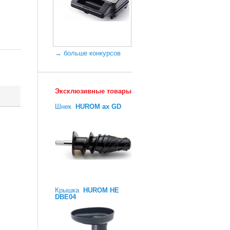
→ больше конкурсов
Эксклюзивные товары
Шнек
HUROM ax GD
Крышка
HUROM HE
DBE04