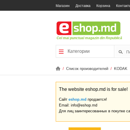
Магазин
Доставка
Корзина
Контакт
Cel mai punctual magazin din Republică
Категории
/
Список производителей
/
KODAK
The website eshop.md is for sale!
Сайт
eshop.md
продается!
Email: info@eshop.md
Для лиц заинтересованных в покупке с