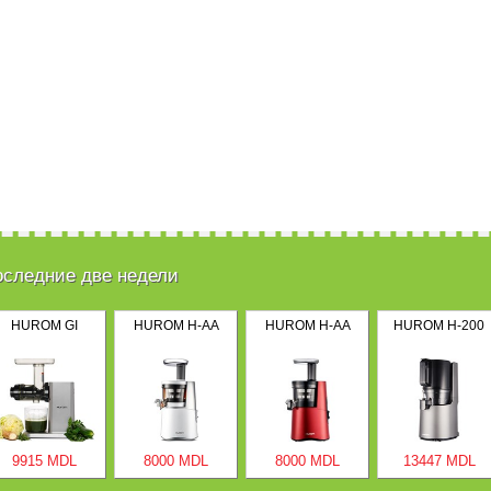
оследние две недели
HUROM GI
HUROM H-AA
HUROM H-AA
HUROM H-200
9915 MDL
8000 MDL
8000 MDL
13447 MDL