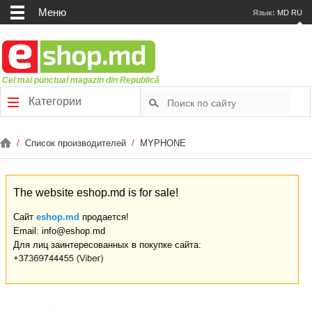
Меню
Язык:
MD
RU
Cel mai punctual magazin din Republică
Категории
/
Список производителей
/
MYPHONE
The website eshop.md is for sale!
Сайт
eshop.md
продается!
Email: info@eshop.md
Для лиц заинтересованных в покупке сайта: