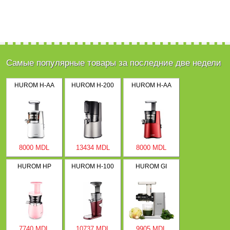
Самые популярные товары за последние две недели
HUROM H-AA
HUROM H-200
HUROM H-AA
8000 MDL
13434 MDL
8000 MDL
HUROM HP
HUROM H-100
HUROM GI
7740 MDL
10737 MDL
9905 MDL