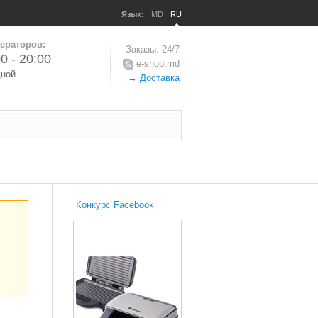
Язык:
MD
RU
ераторов:
Заказы: 24/7
0 - 20:00
e-shop.md
дной
→ Доставка
Конкурс Facebook