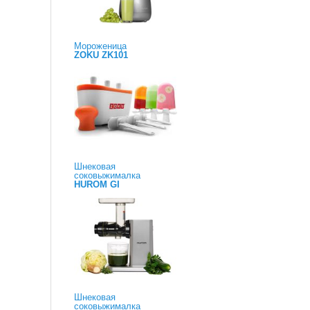
Мороженица
ZOKU ZK101
Шнековая
соковыжималка
HUROM GI
Шнековая
соковыжималка