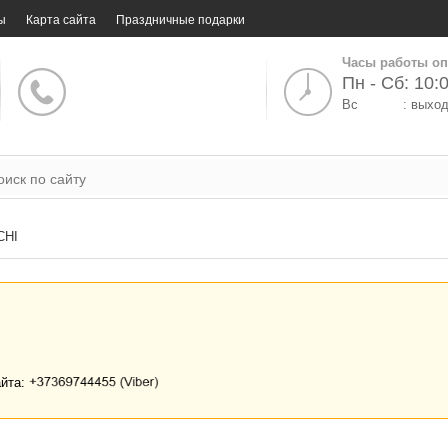
ы
Карта сайта
Праздничные подарки
Часы работы оп
Пн - Сб: 10:0
Вс
: выхо
CHI
айта: