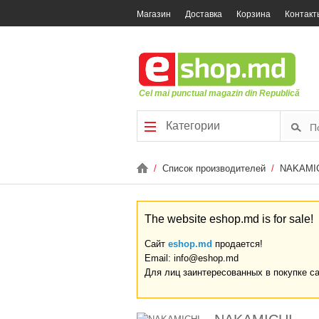
Магазин
Доставка
Корзина
Контакт
Cel mai punctual magazin din Republică
Категории
/
Список производителей
/
NAKAMI
The website eshop.md is for sale!
Сайт
eshop.md
продается!
Email: info@eshop.md
Для лиц заинтересованных в покупке с