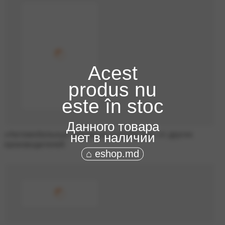
Acest
produs nu
este în stoc
Данного товара
нет в наличии
«Автомобильные зарядные устройства» от других
производителей
⌂ eshop.md