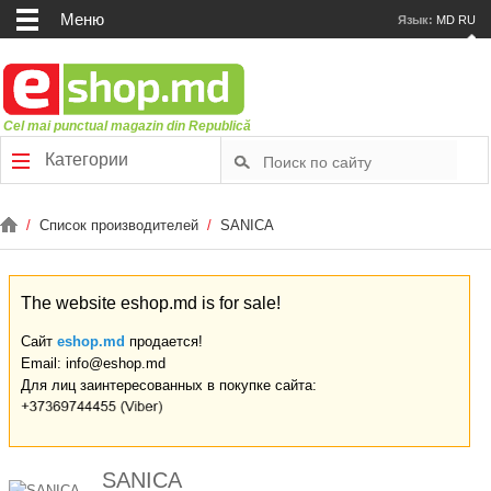
Меню
Язык:
MD
RU
Cel mai punctual magazin din Republică
Категории
/
Список производителей
/
SANICA
The website eshop.md is for sale!
Сайт
eshop.md
продается!
Email: info@eshop.md
Для лиц заинтересованных в покупке сайта:
SANICA