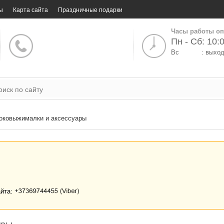
ы
Карта сайта
Праздничные подарки
Часы работы оп
Пн - Сб: 10:0
Вс
: выхо
оковыжималки и аксессуары
айта: