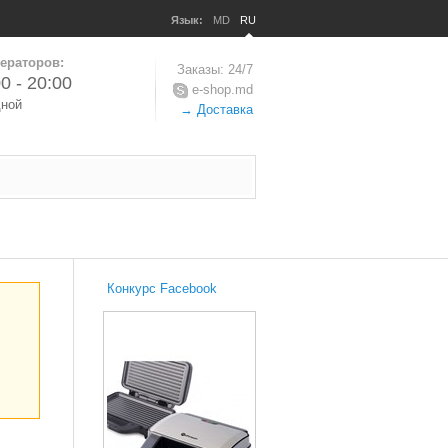
Язык:
MD
RU
ераторов:
Заказы: 24/7
0 - 20:00
e-shop.md
дной
→ Доставка
Конкурс Facebook