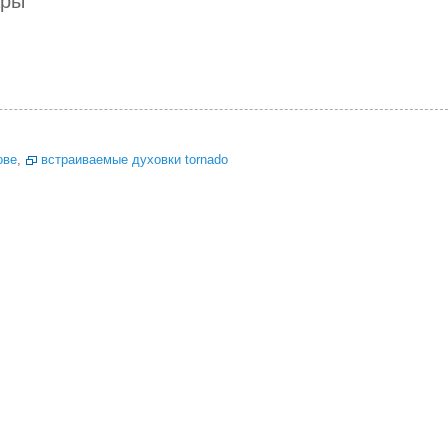
ары
ове
,
встраиваемые духовки tornado