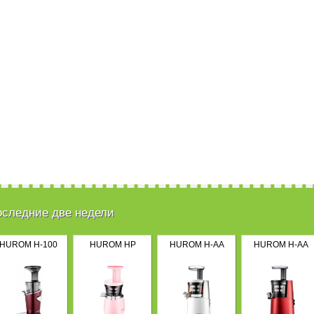
оследние две недели
HUROM H-100
HUROM HP
HUROM H-AA
HUROM H-AA