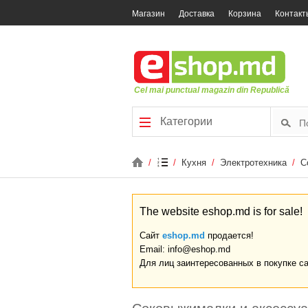
Магазин
Доставка
Корзина
Контакт
Cel mai punctual magazin din Republică
Категории
/
/
Кухня
/
Электротехника
/
С
The website eshop.md is for sale!
Сайт
eshop.md
продается!
Email: info@eshop.md
Для лиц заинтересованных в покупке с