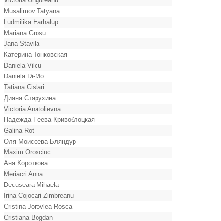
Victoria Ungureanu
Musalimov Tatyana
Ludmilika Harhalup
Mariana Grosu
Jana Stavila
Катерина Тонковская
Daniela Vilcu
Daniela Di-Mo
Tatiana Cislari
Диана Старухина
Victoria Anatolievna
Надежда Пеева-Кривоблоцкая
Galina Rot
Оля Моисеева-Бляндур
Maxim Orosciuc
Аня Короткова
Meriacri Anna
Decuseara Mihaela
Irina Cojocari Zimbreanu
Cristina Jorovlea Rosca
Cristiana Bogdan