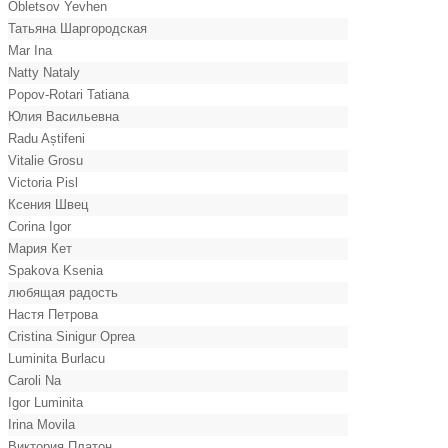
Obletsov Yevhen
Татьяна Шаргородская
Mar Ina
Natty Nataly
Popov-Rotari Tatiana
Юлия Васильевна
Radu Aștifeni
Vitalie Grosu
Victoria Pisl
Ксения Швец
Corina Igor
Мария Кет
Spakova Ksenia
любящая радость
Настя Петрова
Cristina Sinigur Oprea
Luminita Burlacu
Caroli Na
Igor Luminita
Irina Movila
Виктория Платон