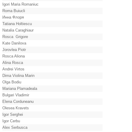
Igori Maria Romaniuc
Roma Buiucli
Инна Флоря
Tatiana Holtiescu
Natalia Caraghiaur
Rosca Grigore
Kate Danilova
Jorovlea Piotr
Rosca Aliona
Alina Rosca
Andrei Virtos
Dima Violina Marin
Olga Bodiu
Mariana Plamadeala
Bulgari Vladimir
Elena Corduneanu
Olesea Kravets
Igor Serghei
Igor Cerbu
Alex Serbusca