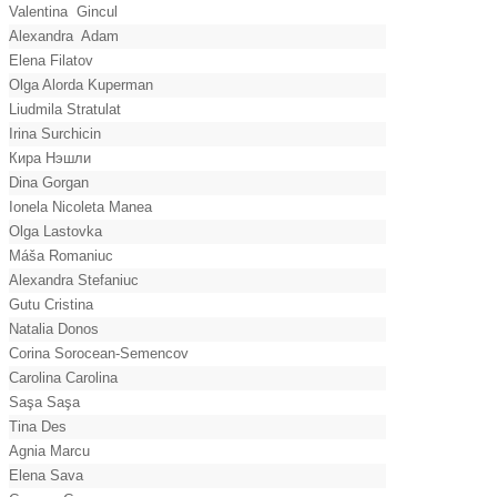
Valentina Gincul
Alexandra Adam
Elena Filatov
Olga Alorda Kuperman
Liudmila Stratulat
Irina Surchicin
Кира Нэшли
Dina Gorgan
Ionela Nicoleta Manea
Olga Lastovka
Máša Romaniuc
Alexandra Stefaniuc
Gutu Cristina
Natalia Donos
Corina Sorocean-Semencov
Carolina Carolina
Saşa Saşa
Tina Des
Agnia Marcu
Elena Sava