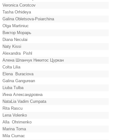
Veronica Corotcov
Tasha Orhideya
Galina Obletsova-Poiarchina
Olga Martiniuc
Виктор Морарь
Diana Neculai
Naty Kissi
Alexandra Pishl
Алена Шпанчук Никитос Цуркан
Colta Lilia
Elena Buraciova
Galina Gangurean
Liuba Tulba
Инна Александровна
NataLia Vadim Cumpata
Rita Rascu
Lena Volenko
Alla Ohrimenko
Marina Toma
Mila Ciumac