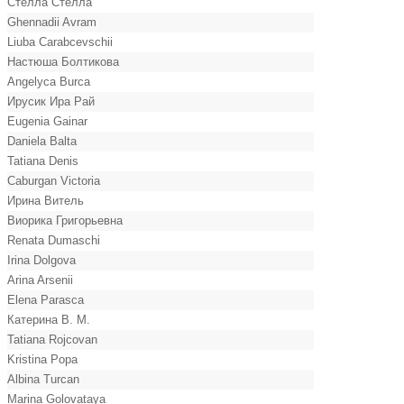
Стелла Стелла
Ghennadii Avram
Liuba Carabcevschii
Настюша Болтикова
Angelyca Burca
Ирусик Ира Рай
Eugenia Gainar
Daniela Balta
Tatiana Denis
Caburgan Victoria
Ирина Витель
Виорика Григорьевна
Renata Dumaschi
Irina Dolgova
Arina Arsenii
Elena Parasca
Катерина В. М.
Tatiana Rojcovan
Kristina Popa
Albina Turcan
Marina Golovataya