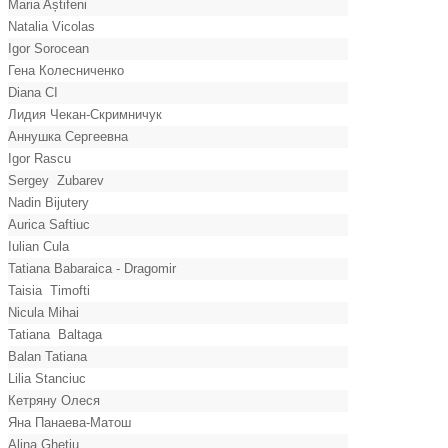
Maria Aștifeni
Natalia Vicolas
Igor Sorocean
Гена Колесниченко
Diana CI
Лидия Чекан-Скримничук
Аннушка Сергеевна
Igor Rascu
Sergey Zubarev
Nadin Bijutery
Aurica Saftiuc
Iulian Cula
Tatiana Babaraica - Dragomir
Taisia Timofti
Nicula Mihai
Tatiana Baltaga
Balan Tatiana
Lilia Stanciuc
Кетряну Олеся
Яна Панаева-Матош
Alina Ghețiu