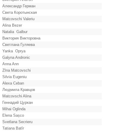
Александр Герман
Света Коротынская
Matcovschi Valeriu
Alina Bezer
Natalia Galbur
Виктория Викторовна
Светлана Гуляева
Yanka Oprya
Galyna Andronic
Anna Ann
ZIna Matcovschi
Silvia Eugeniu
Alexa Ceban
Людмила Кравцов
Matcovschi Alina
Геннадий Цуркан
Mihai Oglinda
Elena Sașco
Svetlana Secrieru
Tatiana Batîr