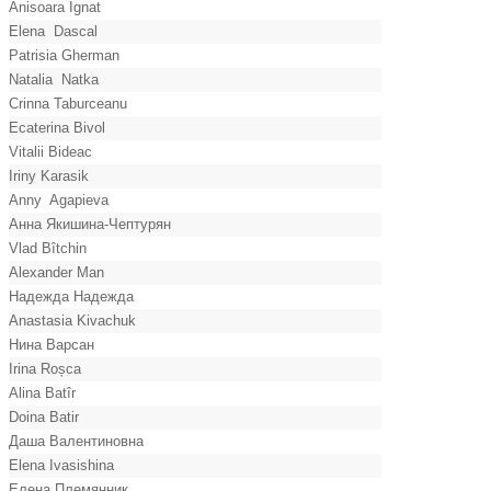
Anisoara Ignat
Elena Dascal
Patrisia Gherman
Natalia Natka
Crinna Taburceanu
Ecaterina Bivol
Vitalii Bideac
Iriny Karasik
Anny Agapieva
Анна Якишина-Чептурян
Vlad Bîtchin
Alexander Man
Надежда Надежда
Anastasia Kivachuk
Нина Варсан
Irina Roșca
Alina Batîr
Doina Batir
Даша Валентиновна
Elena Ivasishina
Елена Племянник