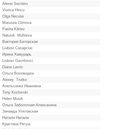
Alexei Secrieru
Viorica Hincu
Olga Neculai
Marusea Climova
Pasha Kiktev
Natusik Muftieva
Виктория Баторская
Liubovi Casapciuc
Ирина Хамурарь
Liubovi Gavrilovici
Diana Lavric
Ольга Воловодюк
Alexey Trutko
Апельсинка Ивановна
Tony Kozlovski
Helen Musik
Ольга Заболотная Алексахина
Зинаида Улятовская
Натали Натали
Кристина Регуш