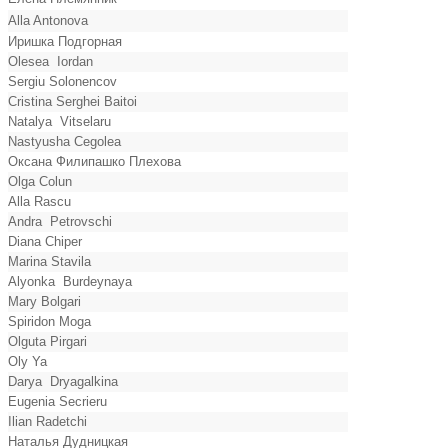
Alla Antonova
Иришка Подгорная
Olesea Iordan
Sergiu Solonencov
Cristina Serghei Baitoi
Natalya Vitselaru
Nastyusha Cegolea
Оксана Филипашко Плехова
Olga Colun
Alla Rascu
Andra Petrovschi
Diana Chiper
Marina Stavila
Alyonka Burdeynaya
Mary Bolgari
Spiridon Moga
Olguta Pirgari
Oly Ya
Darya Dryagalkina
Eugenia Secrieru
Ilian Radetchi
Наталья Дудницкая