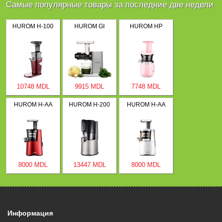
Самые популярные товары за последние две недели
HUROM H-100
HUROM GI
HUROM HP
10748 MDL
9915 MDL
7748 MDL
HUROM H-AA
HUROM H-200
HUROM H-AA
8000 MDL
13447 MDL
8000 MDL
Информация