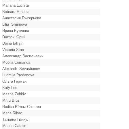
Mariana Luchita
Botnaru Mihaela
Анастасия Григорьева
Lilia Smirnova
Ирина Бурлова
Гнатюк Юрий
Doina Iațîșin
Victoria Stan
Александр Васильевич
Mobila Comanda
Alexandr Sevastianov
Ludmila Prodanova
Ольга Герман
Katy Lee
Masha Zobkiv
Mitru Brus
Rodica Bîrnaz Chistrea
Maria Ribac
Татьяна Гынкул
Manea Catalin