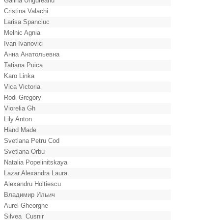
Galina Ungureanu
Cristina Valachi
Larisa Spanciuc
Melnic Agnia
Ivan Ivanovici
Анна Анатольевна
Tatiana Puica
Karo Linka
Vica Victoria
Rodi Gregory
Viorelia Gh
Lily Anton
Hand Made
Svetlana Petru Cod
Svetlana Orbu
Natalia Popelinitskaya
Lazar Alexandra Laura
Alexandru Holtiescu
Владимир Ильич
Aurel Gheorghe
Silvea Cusnir