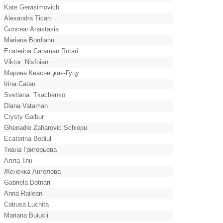
Kate Gerasimovich
Alexandra Tican
Goncear Anastasia
Mariana Bordianu
Ecaterina Caraman Rotari
Viktor Nisfoian
Марина Квасницкая-Гуцу
Irina Catan
Svetlana Tkachenko
Diana Vataman
Crysty Galbur
Ghenadie Zaharovic Schiopu
Ecaterina Bodiul
Тиана Григорьева
Алла Тян
Женечка Ангелова
Gabriela Botnari
Anna Railean
Catiusa Luchita
Mariana Buiucli