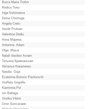
Burca Maria Trofim
Rodica Tonu
Inga Suhoveeva
Doina Chistruga
Angela Cretu
Vasile Prutean
Valentina Dediu
Анна Марина
Antonina Adam
Olga Mazur
Natali Vasiliev Avram
Татьяна Кривчанская
Наталья Коваленко
Natalia Guja
Ecaterina Borovic-Pavlovschi
VioRela GrigoRe
Karminna Pvl
Ion Baltaga
Viorika Viktor
Олег Билсагаев