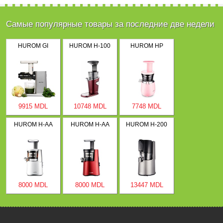
Самые популярные товары за последние две недели
HUROM GI
HUROM H-100
HUROM HP
9915 MDL
10748 MDL
7748 MDL
HUROM H-AA
HUROM H-AA
HUROM H-200
8000 MDL
8000 MDL
13447 MDL