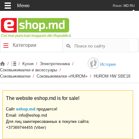
Меню
Язык:
MD
RU
Cel mai punctual magazin din Republică
Категории
/
/
Кухня
/
Электротехника
/
История
Соковыжималки и аксессуары
/
Соковыжималки
/
Соковыжималки «HUROM»
/
HUROM HW SBE18
The website eshop.md is for sale!
Сайт
eshop.md
продается!
Email: info@eshop.md
Для лиц заинтересованных в покупке сайта: