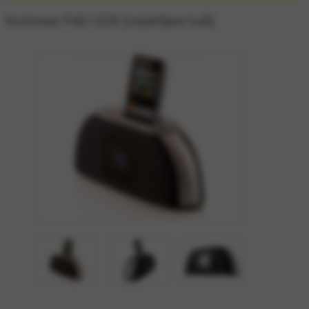
Колонки F&D i226 [серебристый]
zoom