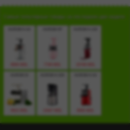
Самые популярные товары за последние две недели
HUROM H-AA
HUROM HP
HUROM H-100
8000 MDL
7748 MDL
10748 MDL
HUROM GI
HUROM H-200
HUROM H-AA
9915 MDL
13447 MDL
8000 MDL