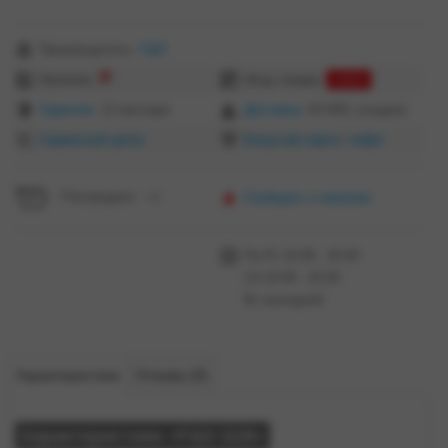
Производитель:
F&D
Наличие:
еКод товара:
11822
Гарантия:
12 месяцев
Доставка:
50 MDL (скидки)
Сервисный центр
Бонусная карта
/
инфо
Распродано =(
Сообщить о наличии
Пн-Пт 10:00 - 20:00
Сб 10:00 - 20:00
Вс выходной
Характеристики
Отзывы (0)
Характеристики «F&D i226»