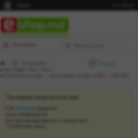
Меню
Язык:
MD
RU
Cel mai punctual magazin din Republică
Категории
/
/
Электроника
/
История
Аудио, Видео, Фото, Часы
/
Акустические системы
/
Акустические системы «F&D»
/
F&D i226
The website eshop.md is for sale!
Сайт
eshop.md
продается!
Email: info@eshop.md
Для лиц заинтересованных в покупке сайта: