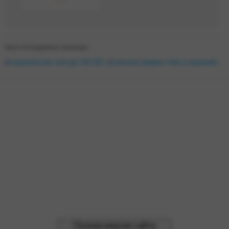
Часто посещаемые страницы:
морозильник nord дм 156 010
,
магазин фирмы vitek в кишиневе