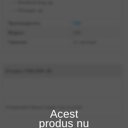
Линейный вход: да
FM-радио: да
Производитель
F&D
Модель
i226
Гарантия
12 месяцев
Отзывы «F&D i226» (0)
Отправляйте Ваши отзывы нам на email.
Acest
produs nu