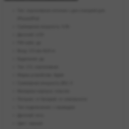
Тип: портативные колонки с док-станцией для
iPhone/iPod
Суммарная мощность: 6 Вт
Дисплей: LCD
FM-radio: да
Вход: 3.5 мм AUX-in
Будильник: да
Тип: 2.0, портативная
Марка устройства: Apple
Суммарная мощность (Вт): 6
Материал корпуса: пластик
Питание: от батарей, от электросети
Тип подключения: с проводом
Дисплей: есть
Цвет: черный