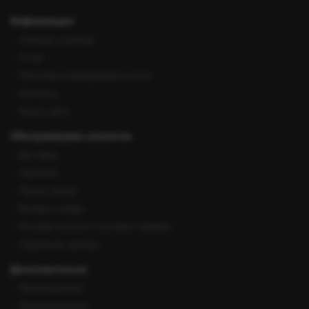
Информация
Главная страница
О нас
Политика конфиденциальности
Контакты
Карта сайта
Обслуживание клиентов
Доставка
Гарантия
Прием заказа
Возврат товара
Условия оплаты и поставки товаров
Сервисные центры
Дополнительно
Производители
Рекомендуемые