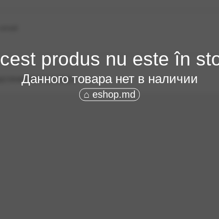
email.
cest produs nu este în st
Данного товара нет в наличии
кустические системы»
⌂ eshop.md