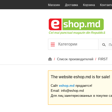
Магазин
Доставка
Корзина
Контакт
Cel mai punctual magazin din Republică
Категории
/
Список производителей
/
FIRST
The website eshop.md is for sale!
Сайт
eshop.md
продается!
Email: info@eshop.md
Для лиц заинтересованных в покупке с