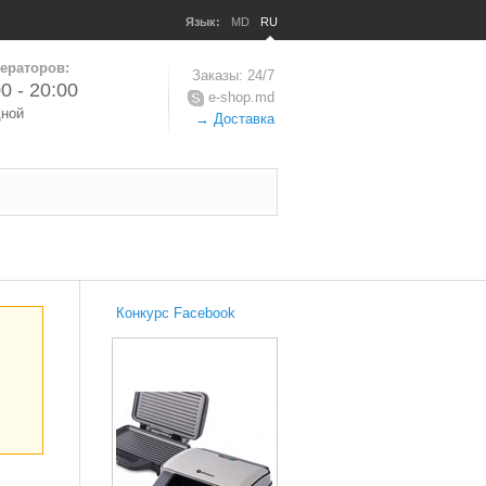
Язык:
MD
RU
ераторов:
Заказы: 24/7
0 - 20:00
e-shop.md
дной
→ Доставка
Конкурс Facebook