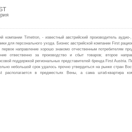
ST
трия
щий компании Timetron, - известный австрийский производитель аудио-,
ники для персонального ухода. Бизнес австрийской компании First раци
: первое направление хорошо знакомо отчественным потребителям про
ение отвественно за производство и сбыт товаров; второе напра
нсовой поддержкой региональных представителей бренда First Austria. 
тельно небольшой срок удалось прочно утвердиться на рынке стран Вос
st располагается в предместьях Вены, а сама штаб-квартира ко