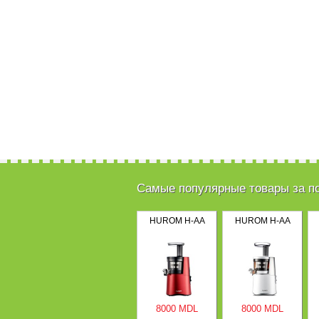
Самые популярные товары за п
HUROM H-AA
HUROM H-AA
8000 MDL
8000 MDL