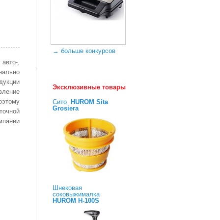
→ больше конкурсов
 авто-,
онально
дукции
Эксклюзивные товары
вление
Поэтому
Сито
HUROM Sita
Grosiera
точной
мпании
Шнековая
соковыжималка
HUROM H-100S