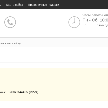
ы
Карта сайта
Праздничные подарки
Часы работы оп
Пн - Сб: 10:0
Вс
: выхо
айта: