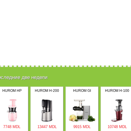
оследние две недели
HUROM HP
HUROM H-200
HUROM GI
HUROM H-100
7748 MDL
13447 MDL
9915 MDL
10748 MDL