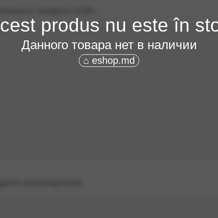
Мобильные телефоны GSM»
cest produs nu este în st
Данного товара нет в наличии
⌂ eshop.md
ругих производителей