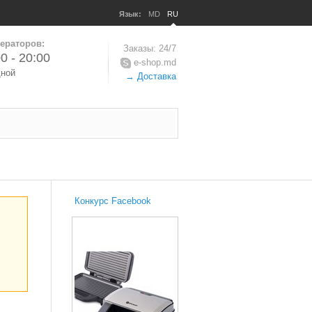
Язык:
MD
RU
ераторов:
Заказы: 24/7
0 - 20:00
e-shop.md
дной
→ Доставка
Конкурс Facebook