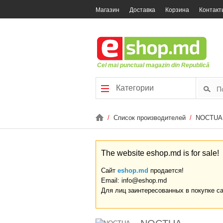
Магазин
Доставка
Корзина
Контакт
Cel mai punctual magazin din Republică
Категории
/
Список производителей
/
NOCTUA
The website eshop.md is for sale!
Сайт
eshop.md
продается!
Email: info@eshop.md
Для лиц заинтересованных в покупке с