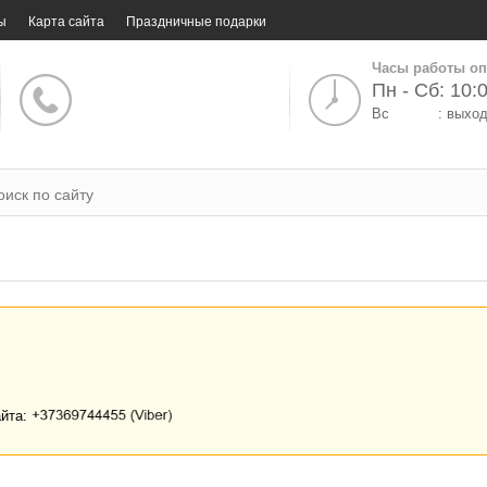
ы
Карта сайта
Праздничные подарки
Часы работы оп
Пн - Сб: 10:0
Вс
: выхо
айта: