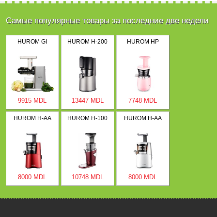
Самые популярные товары за последние две недели
HUROM GI
HUROM H-200
HUROM HP
9915 MDL
13447 MDL
7748 MDL
HUROM H-AA
HUROM H-100
HUROM H-AA
8000 MDL
10748 MDL
8000 MDL