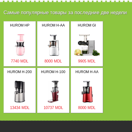
Самые популярные товары за последние две недели
HUROM HP
HUROM H-AA
HUROM GI
7740 MDL
8000 MDL
9905 MDL
HUROM H-200
HUROM H-100
HUROM H-AA
13434 MDL
10737 MDL
8000 MDL