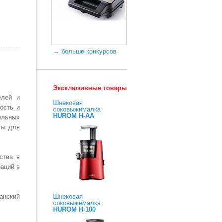
→ больше конкурсов
Эксклюзивные товары
елей и
Шнековая
ность и
соковыжималка
HUROM H-AA
ельных
ты для
ства в
раций в
Шнековая
анский
соковыжималка
HUROM H-100