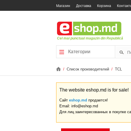
Магазин
Доставка
Корзина
Контакт
Cel mai punctual magazin din Republică
Категории
/
Список производителей
/
TCL
The website eshop.md is for sale!
Сайт
eshop.md
продается!
Email: info@eshop.md
Для лиц заинтересованных в покупке с