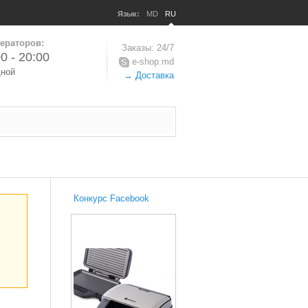
Язык:
MD
RU
ераторов:
Заказы: 24/7
0 - 20:00
e-shop.md
дной
→ Доставка
Конкурс Facebook