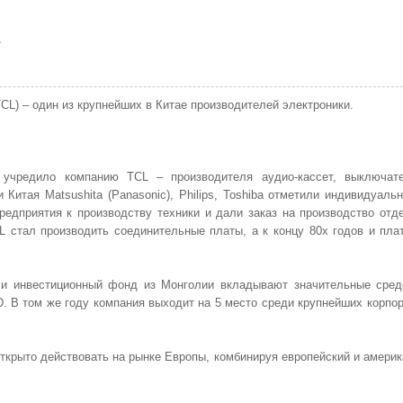
L
(TCL) – один из крупнейших в Китае производителей электроники.
 учредило компанию TCL – производителя аудио-кассет, выключат
Китая Matsushita (Panasonic), Philips, Toshiba отметили индивидуаль
едприятия к производству техники и дали заказ на производство отд
L стал производить соединительные платы, а к концу 80х годов и пла
ba и инвестиционный фонд из Монголии вкладывают значительные сред
D. В том же году компания выходит на 5 место среди крупнейших корпо
ткрыто действовать на рынке Европы, комбинируя европейский и америк