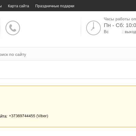
ы
Карта сайта
Праздничные подарки
Часы работы оп
Пн - Сб: 10:0
Вс
: выхо
айта: