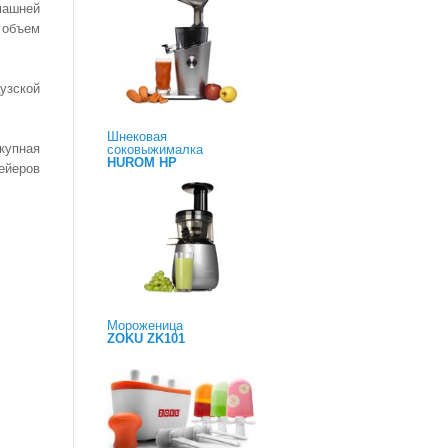
машней
 объем
узской
Шнековая
купная
соковыжималка
HUROM HP
ейеров
Мороженица
ZOKU ZK101