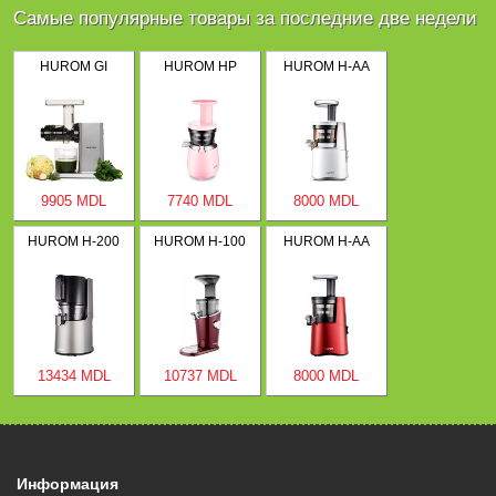
Самые популярные товары за последние две недели
HUROM GI
HUROM HP
HUROM H-AA
9905 MDL
7740 MDL
8000 MDL
HUROM H-200
HUROM H-100
HUROM H-AA
13434 MDL
10737 MDL
8000 MDL
Информация